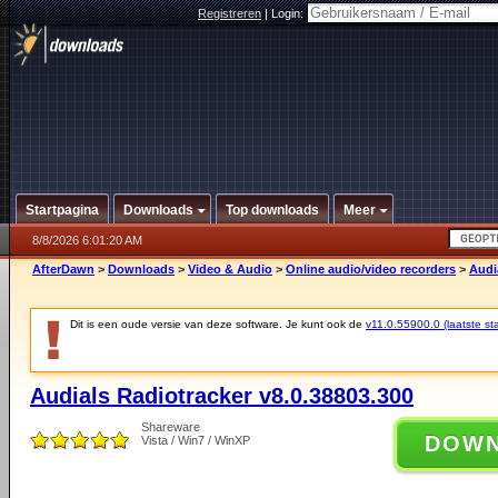
Registreren
|
Login:
Startpagina
Downloads
Top downloads
Meer
8/8/2026 6:01:20 AM
AfterDawn
>
Downloads
>
Video & Audio
>
Online audio/video recorders
>
Audi
Dit is een oude versie van deze software. Je kunt ook de
v11.0.55900.0 (laatste sta
Audials Radiotracker v8.0.38803.300
Shareware
DOW
Vista / Win7 / WinXP