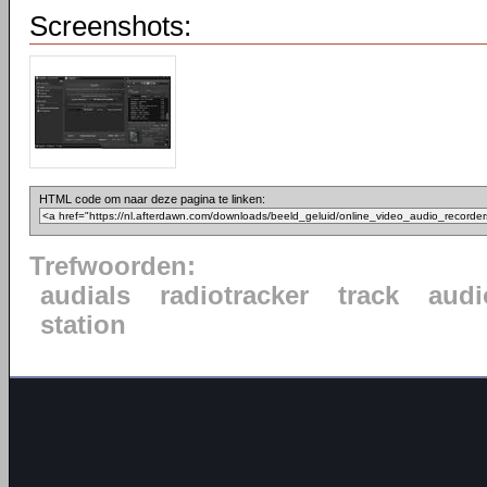
Screenshots:
HTML code om naar deze pagina te linken:
Trefwoorden:
audials
radiotracker
track
audi
station