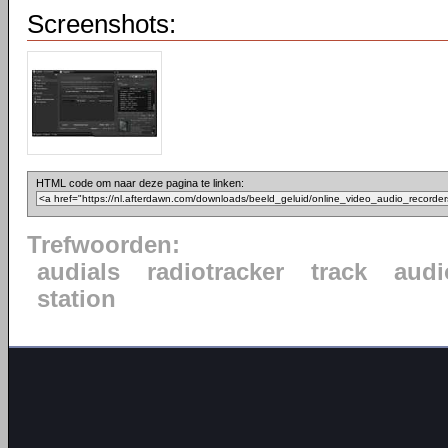
Screenshots:
HTML code om naar deze pagina te linken:
Trefwoorden:
audials
radiotracker
track
audi
station