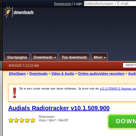
Registreren
|
Login:
Startpagina
Downloads
Top downloads
Meer
8/9/2026 7:13:22 AM
AfterDawn
>
Downloads
>
Video & Audio
>
Online audio/video recorders
>
Audi
Dit is een oude versie van deze software. Je kunt ook de
v11.0.55900.0 (laatste sta
Audials Radiotracker v10.1.509.900
Shareware
DOW
Vista / Win7 / WinXP