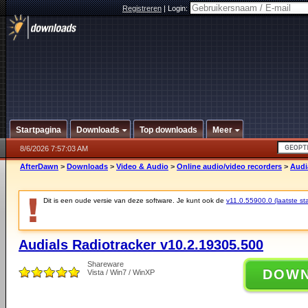
Registreren
|
Login:
Startpagina
Downloads
Top downloads
Meer
8/6/2026 7:57:03 AM
AfterDawn
>
Downloads
>
Video & Audio
>
Online audio/video recorders
>
Audi
Dit is een oude versie van deze software. Je kunt ook de
v11.0.55900.0 (laatste sta
Audials Radiotracker v10.2.19305.500
Shareware
DOW
Vista / Win7 / WinXP