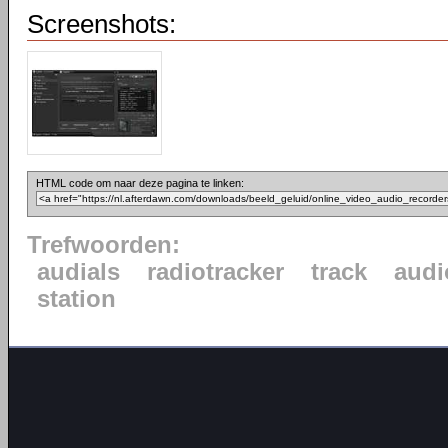
Screenshots:
HTML code om naar deze pagina te linken:
Trefwoorden:
audials
radiotracker
track
audi
station