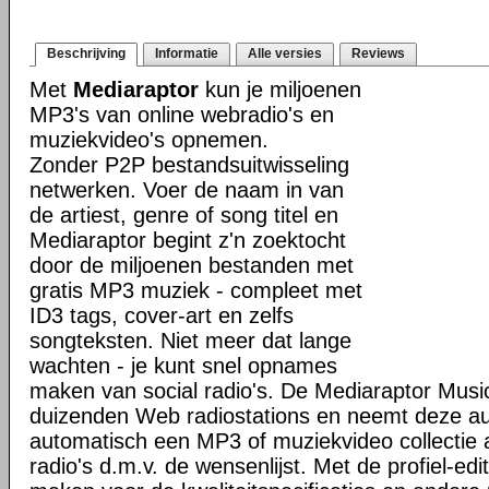
Beschrijving
Informatie
Alle versies
Reviews
Met
Mediaraptor
kun je miljoenen
MP3's van online webradio's en
muziekvideo's opnemen.
Zonder P2P bestandsuitwisseling
netwerken. Voer de naam in van
de artiest, genre of song titel en
Mediaraptor begint z'n zoektocht
door de miljoenen bestanden met
gratis MP3 muziek - compleet met
ID3 tags, cover-art en zelfs
songteksten. Niet meer dat lange
wachten - je kunt snel opnames
maken van social radio's. De Mediaraptor Musi
duizenden Web radiostations en neemt deze a
automatisch een MP3 of muziekvideo collectie
radio's d.m.v. de wensenlijst. Met de profiel-ed