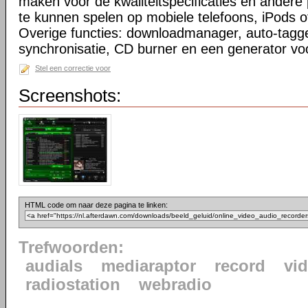
maken voor de kwaliteitspecificaties en ander
te kunnen spelen op mobiele telefoons, iPods o
Overige functies: downloadmanager, auto-tagge
synchronisatie, CD burner en een generator voo
Stel een correctie voor
Screenshots:
HTML code om naar deze pagina te linken:
Trefwoorden:
audials
mediaraptor
record
vi
radiostation
webradio