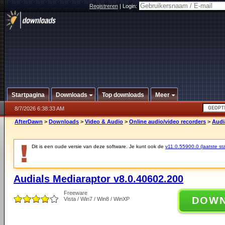
Registreren
|
Login:
Startpagina
Downloads
Top downloads
Meer
8/7/2026 6:38:33 AM
AfterDawn
>
Downloads
>
Video & Audio
>
Online audio/video recorders
>
Audi
Dit is een oude versie van deze software. Je kunt ook de
v11.0.55900.0 (laatste sta
Audials Mediaraptor v8.0.40602.200
Freeware
DOW
Vista / Win7 / Win8 / WinXP