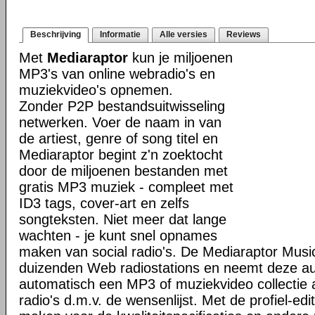
Beschrijving
Informatie
Alle versies
Reviews
Met
Mediaraptor
kun je miljoenen
MP3's van online webradio's en
muziekvideo's opnemen.
Zonder P2P bestandsuitwisseling
netwerken. Voer de naam in van
de artiest, genre of song titel en
Mediaraptor begint z'n zoektocht
door de miljoenen bestanden met
gratis MP3 muziek - compleet met
ID3 tags, cover-art en zelfs
songteksten. Niet meer dat lange
wachten - je kunt snel opnames
maken van social radio's. De Mediaraptor Musi
duizenden Web radiostations en neemt deze a
automatisch een MP3 of muziekvideo collectie
radio's d.m.v. de wensenlijst. Met de profiel-ed