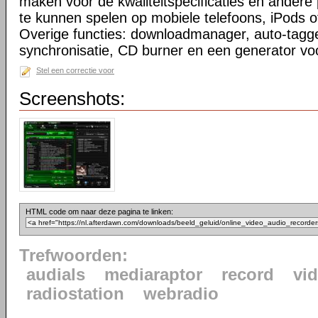
maken voor de kwaliteitspecificaties en ander
te kunnen spelen op mobiele telefoons, iPods o
Overige functies: downloadmanager, auto-tagge
synchronisatie, CD burner en een generator voo
Stel een correctie voor
Screenshots:
HTML code om naar deze pagina te linken:
Trefwoorden:
audials
mediaraptor
record
vi
radiostation
webradio