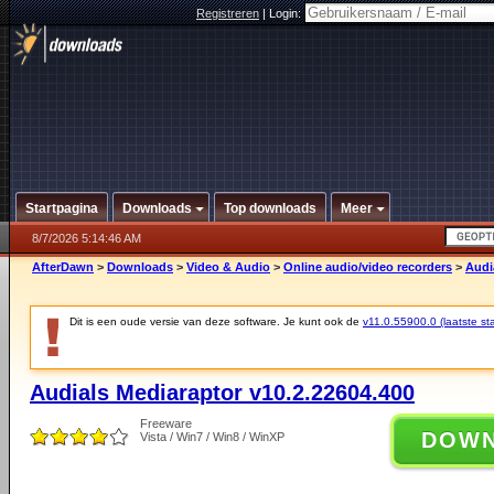
Registreren
|
Login:
Startpagina
Downloads
Top downloads
Meer
8/7/2026 5:14:46 AM
AfterDawn
>
Downloads
>
Video & Audio
>
Online audio/video recorders
>
Audi
Dit is een oude versie van deze software. Je kunt ook de
v11.0.55900.0 (laatste sta
Audials Mediaraptor v10.2.22604.400
Freeware
DOW
Vista / Win7 / Win8 / WinXP