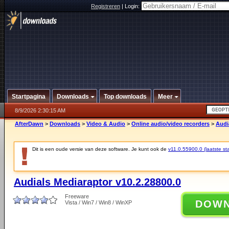
Registreren
|
Login:
Startpagina
Downloads
Top downloads
Meer
8/9/2026 2:30:15 AM
AfterDawn
>
Downloads
>
Video & Audio
>
Online audio/video recorders
>
Audi
Dit is een oude versie van deze software. Je kunt ook de
v11.0.55900.0 (laatste sta
Audials Mediaraptor v10.2.28800.0
Freeware
DOW
Vista / Win7 / Win8 / WinXP