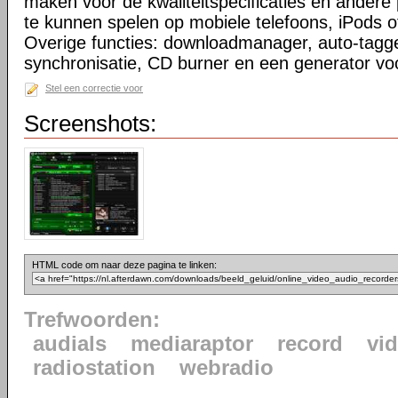
maken voor de kwaliteitspecificaties en ander
te kunnen spelen op mobiele telefoons, iPods o
Overige functies: downloadmanager, auto-tagge
synchronisatie, CD burner en een generator voo
Stel een correctie voor
Screenshots:
HTML code om naar deze pagina te linken:
Trefwoorden:
audials
mediaraptor
record
vi
radiostation
webradio