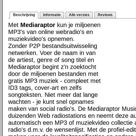
Beschrijving
Informatie
Alle versies
Reviews
Met
Mediaraptor
kun je miljoenen
MP3's van online webradio's en
muziekvideo's opnemen.
Zonder P2P bestandsuitwisseling
netwerken. Voer de naam in van
de artiest, genre of song titel en
Mediaraptor begint z'n zoektocht
door de miljoenen bestanden met
gratis MP3 muziek - compleet met
ID3 tags, cover-art en zelfs
songteksten. Niet meer dat lange
wachten - je kunt snel opnames
maken van social radio's. De Mediaraptor Musi
duizenden Web radiostations en neemt deze a
automatisch een MP3 of muziekvideo collectie
radio's d.m.v. de wensenlijst. Met de profiel-ed