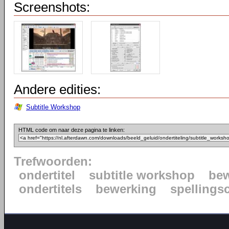
Screenshots:
Andere edities:
Subtitle Workshop
HTML code om naar deze pagina te linken:
Trefwoorden:
ondertitel
subtitle workshop
be
ondertitels
bewerking
spellings