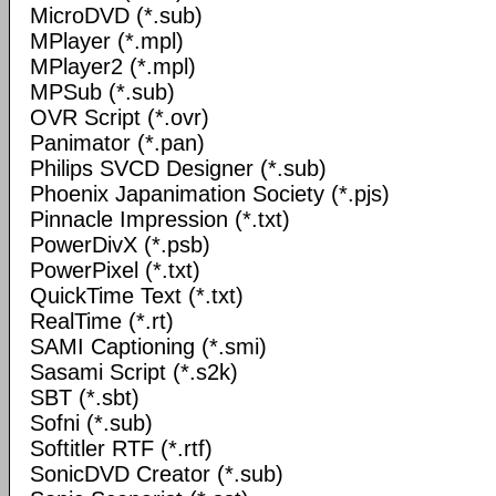
MicroDVD (*.sub)
MPlayer (*.mpl)
MPlayer2 (*.mpl)
MPSub (*.sub)
OVR Script (*.ovr)
Panimator (*.pan)
Philips SVCD Designer (*.sub)
Phoenix Japanimation Society (*.pjs)
Pinnacle Impression (*.txt)
PowerDivX (*.psb)
PowerPixel (*.txt)
QuickTime Text (*.txt)
RealTime (*.rt)
SAMI Captioning (*.smi)
Sasami Script (*.s2k)
SBT (*.sbt)
Sofni (*.sub)
Softitler RTF (*.rtf)
SonicDVD Creator (*.sub)