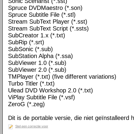
Sonic Scenarist (*.sst)
Spruce DVDMaestro (*.son)
Spruce Subtitle File (*.stl)
Stream SubText Player (*.sst)
Stream SubText Script (*.ssts)
SubCreator 1.x (*.txt)
SubRip (*.srt)
SubSonic (*.sub)
SubStation Alpha (*.ssa)
SubViewer 1.0 (*.sub)
SubViewer 2.0 (*.sub)
TMPlayer (*.txt) (five different variations)
Turbo Titler (*.txt)
Ulead DVD Workshop 2.0 (*.txt)
ViPlay Subtitle File (*.vsf)
ZeroG (*.zeg)
Dit is de portable versie, die niet geïnstalleerd
Stel een correctie voor