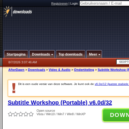
Registreren
|
Login:
Startpagina
Downloads
Top downloads
Meer
8/7/2026 3:07:46 AM
AfterDawn
>
Downloads
>
Video & Audio
>
Ondertiteling
>
Subtitle Workshop (P
Dit is een oude versie van deze software. Je kunt ook de
v6.0e/12 (laatste stabiele
Subtitle Workshop (Portable) v6.0d/32
Open source
DOW
Vista / Win10 / Win7 / Win8 / WinXP