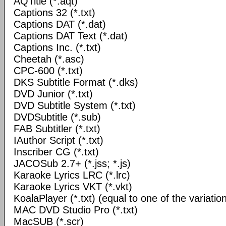
AQTitle (*.aqt)
Captions 32 (*.txt)
Captions DAT (*.dat)
Captions DAT Text (*.dat)
Captions Inc. (*.txt)
Cheetah (*.asc)
CPC-600 (*.txt)
DKS Subtitle Format (*.dks)
DVD Junior (*.txt)
DVD Subtitle System (*.txt)
DVDSubtitle (*.sub)
FAB Subtitler (*.txt)
IAuthor Script (*.txt)
Inscriber CG (*.txt)
JACOSub 2.7+ (*.jss; *.js)
Karaoke Lyrics LRC (*.lrc)
Karaoke Lyrics VKT (*.vkt)
KoalaPlayer (*.txt) (equal to one of the variati
MAC DVD Studio Pro (*.txt)
MacSUB (*.scr)