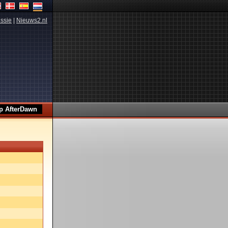
ssie
|
Nieuws2.nl