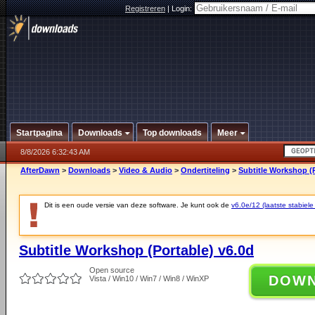
Registreren
|
Login:
Startpagina
Downloads
Top downloads
Meer
8/8/2026 6:32:43 AM
AfterDawn
>
Downloads
>
Video & Audio
>
Ondertiteling
>
Subtitle Workshop (P
Dit is een oude versie van deze software. Je kunt ook de
v6.0e/12 (laatste stabiele
Subtitle Workshop (Portable) v6.0d
Open source
DOW
Vista / Win10 / Win7 / Win8 / WinXP