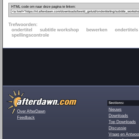
HTML code om naar deze pagina te linken:
Trefwoorden:
ondertitel
subtitle workshop
bewerken
ondertitels
spellingscontrole
Sections:
Nieuws
Over AfterDawn
Downloads
Feedback
Top Downloads
Discussie
Vraag en Antwoo