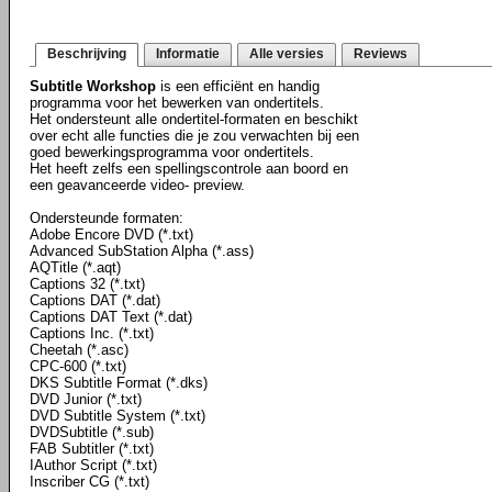
Beschrijving
Informatie
Alle versies
Reviews
Subtitle Workshop
is een efficiënt en handig
programma voor het bewerken van ondertitels.
Het ondersteunt alle ondertitel-formaten en beschikt
over echt alle functies die je zou verwachten bij een
goed bewerkingsprogramma voor ondertitels.
Het heeft zelfs een spellingscontrole aan boord en
een geavanceerde video- preview.
Ondersteunde formaten:
Adobe Encore DVD (*.txt)
Advanced SubStation Alpha (*.ass)
AQTitle (*.aqt)
Captions 32 (*.txt)
Captions DAT (*.dat)
Captions DAT Text (*.dat)
Captions Inc. (*.txt)
Cheetah (*.asc)
CPC-600 (*.txt)
DKS Subtitle Format (*.dks)
DVD Junior (*.txt)
DVD Subtitle System (*.txt)
DVDSubtitle (*.sub)
FAB Subtitler (*.txt)
IAuthor Script (*.txt)
Inscriber CG (*.txt)