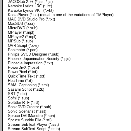
JACOSub 2.7+ (*.jss; *.js)
Karaoke Lyrics LRC (*.lrc)
Karaoke Lyrics VKT (*.vkt)
KoalaPlayer (*.txt) (equal to one of the variations of TMPlayer)
MAC DVD Studio Pro (*.txt)
MacSUB (*.scr)
MicroDVD (*.sub)
MPlayer (*.mpl)
MPlayer2 (*.mpl)
MPSub (*.sub)
OVR Script (*.ovr)
Panimator (*.pan)
Philips SVCD Designer (*.sub)
Phoenix Japanimation Society (*.pjs)
Pinnacle Impression (*.txt)
PowerDivX (*.psb)
PowerPixel (*.txt)
QuickTime Text (*.txt)
RealTime (*.rt)
SAMI Captioning (*.smi)
Sasami Script (*.s2k)
SBT (*.sbt)
Sofni (*.sub)
Softitler RTF (*.rtf)
SonicDVD Creator (*.sub)
Sonic Scenarist (*.sst)
Spruce DVDMaestro (*.son)
Spruce Subtitle File (*.stl)
Stream SubText Player (*.sst)
Stream SubText Script (*.ssts)