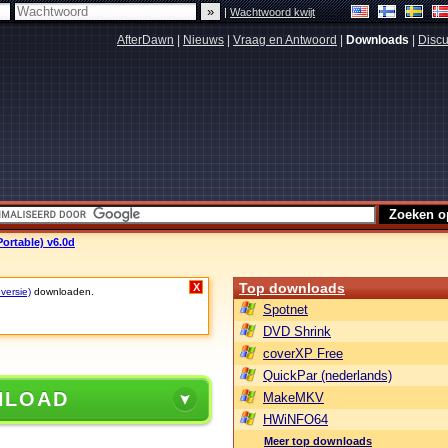
|
Wachtwoord kwijt
AfterDawn
|
Nieuws
|
Vraag en Antwoord
|
Downloads
|
Discu
ortable) v6.0d
Top downloads
X
 versie)
downloaden.
Spotnet
DVD Shrink
coverXP Free
QuickPar (nederlands)
NLOAD
MakeMKV
HWiNFO64
Meer top downloads