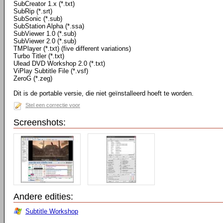
SubCreator 1.x (*.txt)
SubRip (*.srt)
SubSonic (*.sub)
SubStation Alpha (*.ssa)
SubViewer 1.0 (*.sub)
SubViewer 2.0 (*.sub)
TMPlayer (*.txt) (five different variations)
Turbo Titler (*.txt)
Ulead DVD Workshop 2.0 (*.txt)
ViPlay Subtitle File (*.vsf)
ZeroG (*.zeg)
Dit is de portable versie, die niet geïnstalleerd hoeft te worden.
Stel een correctie voor
Screenshots:
Andere edities:
Subtitle Workshop