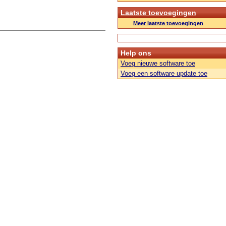
Laatste toevoegingen
Meer laatste toevoegingen
Help ons
Voeg nieuwe software toe
Voeg een software update toe