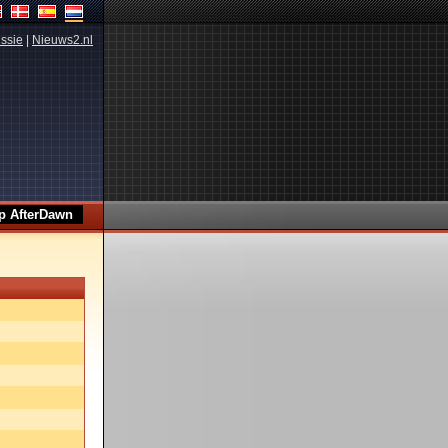
ssie
|
Nieuws2.nl