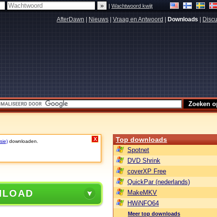
|
Wachtwoord kwijt
AfterDawn
|
Nieuws
|
Vraag en Antwoord
|
Downloads
|
Discu
Top downloads
X
sie)
downloaden.
Spotnet
DVD Shrink
coverXP Free
QuickPar (nederlands)
NLOAD
MakeMKV
HWiNFO64
Meer top downloads