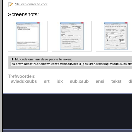
Stel een correctie voor
Screenshots:
HTML code om naar deze pagina te linken:
Trefwoorden:
aviaddxsubs
srt
idx
sub.xsub
ansi
tekst
d