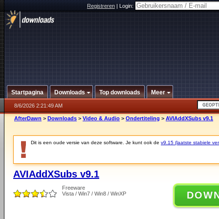
Registreren
|
Login:
Startpagina
Downloads
Top downloads
Meer
8/6/2026 2:21:49 AM
AfterDawn
>
Downloads
>
Video & Audio
>
Ondertiteling
>
AVIAddXSubs v9.1
Dit is een oude versie van deze software. Je kunt ook de
v9.15 (laatste stabiele ver
AVIAddXSubs v9.1
Freeware
DOW
Vista / Win7 / Win8 / WinXP