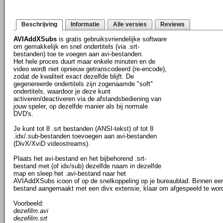
Beschrijving
Informatie
Alle versies
Reviews
AVIAddXSubs
is gratis gebruiksvriendelijke software
om gemakkelijk en snel ondertitels (via .srt-
bestanden) toe te voegen aan avi-bestanden.
Het hele proces duurt maar enkele minuten en de
video wordt niet opnieuw getranscodeerd (re-encode),
zodat de kwaliteit exact dezelfde blijft. De
gegenereerde ondertitels zijn zogenaamde "soft"
ondertitels, waardoor je deze kunt
activeren/deactiveren via de afstandsbediening van
jouw speler, op dezelfde manier als bij normale
DVD's.
Je kunt tot 8 .srt bestanden (ANSI-tekst) of tot 8
.idx/.sub-bestanden toevoegen aan avi-bestanden
(DivX/XviD videostreams).
Plaats het avi-bestand en het bijbehorend .srt-
bestand met (of idx/sub) dezelfde naam in dezelfde
map en sleep het .avi-bestand naar het
AVIAddXSubs icoon of op de snelkoppeling op je bureaublad. Binnen een
bestand aangemaakt met een divx extensie, klaar om afgespeeld te wor
Voorbeeld:
dezefilm.avi
dezefilm.srt