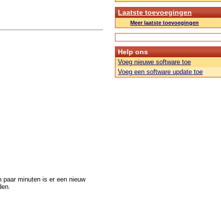
Laatste toevoegingen
Meer laatste toevoegingen
Help ons
Voeg nieuwe software toe
Voeg een software update toe
 paar minuten is er een nieuw
den.