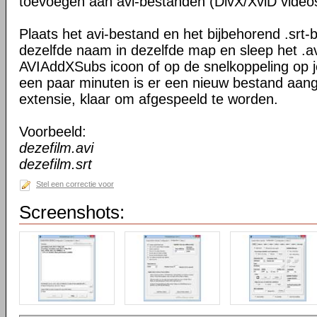
toevoegen aan avi-bestanden (DivX/XviD video
Plaats het avi-bestand en het bijbehorend .srt-
dezelfde naam in dezelfde map en sleep het .a
AVIAddXSubs icoon of op de snelkoppeling op j
een paar minuten is er een nieuw bestand aan
extensie, klaar om afgespeeld te worden.
Voorbeeld:
dezefilm.avi
dezefilm.srt
Stel een correctie voor
Screenshots: