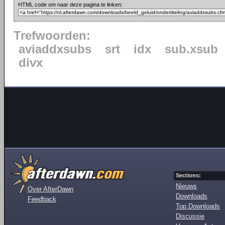
HTML code om naar deze pagina te linken:
Trefwoorden:
aviaddxsubs
srt
idx
sub.xsub
divx
Sections:
Nieuws
Over AfterDawn
Downloads
Feedback
Top Downloads
Discussie