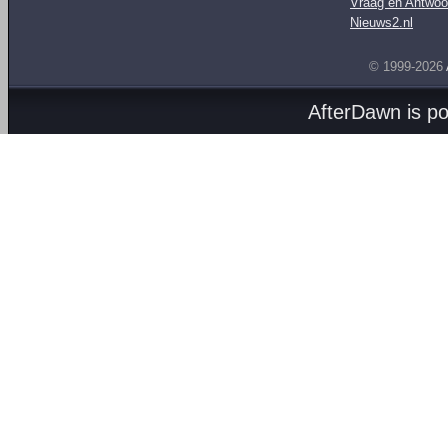
Vraag en Antwoo
Nieuws2.nl
© 1999-2026
AfterDawn is p