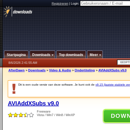
Registreren
|
Login:
Startpagina
Downloads
Top downloads
Meer
8/6/2026 2:41:55 AM
AfterDawn
>
Downloads
>
Video & Audio
>
Ondertiteling
>
AVIAddXSubs v9.0
Dit is een oude versie van deze software. Je kunt ook de
v9.15 (laatste stabiele ver
AVIAddXSubs v9.0
Freeware
DOW
Vista / Win7 / Win8 / WinXP