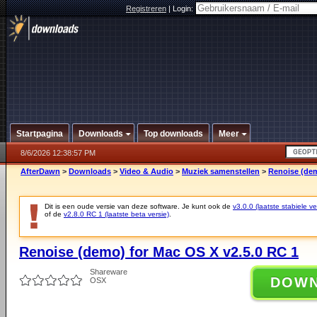
Registreren
|
Login:
Startpagina
Downloads
Top downloads
Meer
8/6/2026 12:38:57 PM
AfterDawn
>
Downloads
>
Video & Audio
>
Muziek samenstellen
>
Renoise (dem
Dit is een oude versie van deze software. Je kunt ook de
v3.0.0 (laatste stabiele ve
of de
v2.8.0 RC 1 (laatste beta versie)
.
Renoise (demo) for Mac OS X v2.5.0 RC 1
Shareware
DOW
OSX