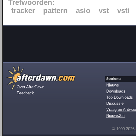
Trefwoorden:
tracker
pattern
asio
vst
vsti
Sections:
Nieuws
Over AfterDawn
Downloads
Feedback
Top Downloads
Discussie
Vraag en Antwoo
Nieuws2.nl
© 1999-2026