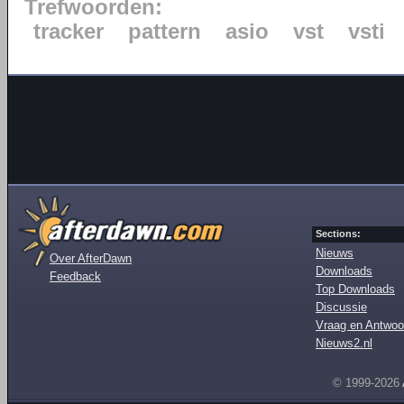
Trefwoorden:
tracker
pattern
asio
vst
vsti
Sections:
Nieuws
Over AfterDawn
Downloads
Feedback
Top Downloads
Discussie
Vraag en Antwoo
Nieuws2.nl
© 1999-2026