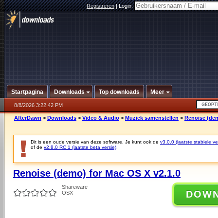
Registreren
|
Login:
Startpagina
Downloads
Top downloads
Meer
8/8/2026 3:22:42 PM
AfterDawn
>
Downloads
>
Video & Audio
>
Muziek samenstellen
>
Renoise (dem
Dit is een oude versie van deze software. Je kunt ook de
v3.0.0 (laatste stabiele ve
of de
v2.8.0 RC 1 (laatste beta versie)
.
Renoise (demo) for Mac OS X v2.1.0
Shareware
DOW
OSX