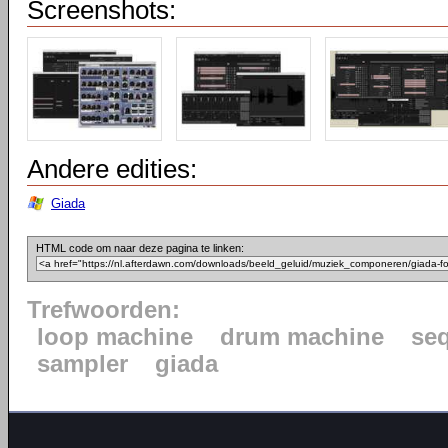
Screenshots:
Andere edities:
Giada
HTML code om naar deze pagina te linken:
Trefwoorden:
loop machine
drum machine
se
sampler
giada