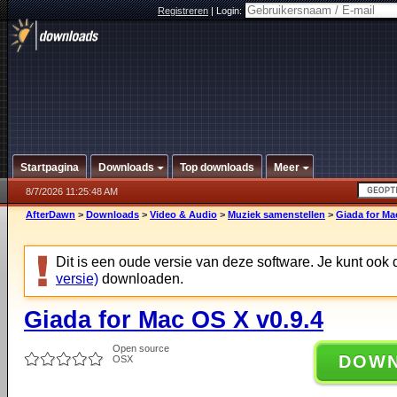
Registreren
|
Login:
Startpagina
Downloads
Top downloads
Meer
8/7/2026 11:25:48 AM
AfterDawn
>
Downloads
>
Video & Audio
>
Muziek samenstellen
>
Giada for Ma
Dit is een oude versie van deze software. Je kunt ook
versie)
downloaden.
Giada for Mac OS X v0.9.4
Open source
DOW
OSX