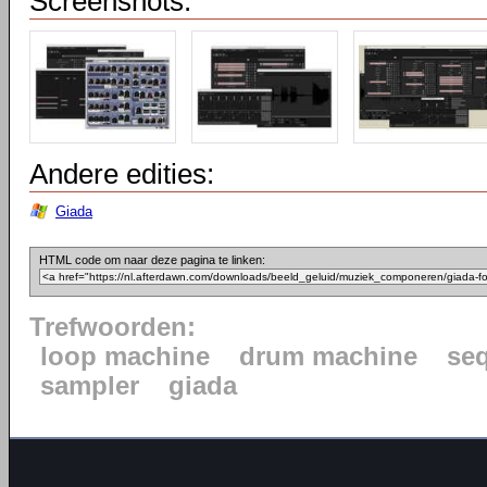
Screenshots:
Andere edities:
Giada
HTML code om naar deze pagina te linken:
Trefwoorden:
loop machine
drum machine
se
sampler
giada