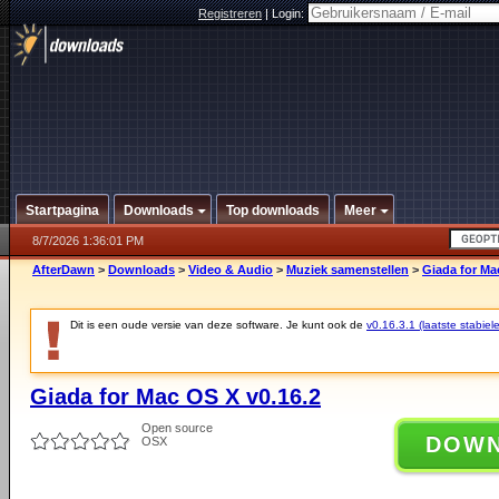
Registreren
|
Login:
Startpagina
Downloads
Top downloads
Meer
8/7/2026 1:36:01 PM
AfterDawn
>
Downloads
>
Video & Audio
>
Muziek samenstellen
>
Giada for Ma
Dit is een oude versie van deze software. Je kunt ook de
v0.16.3.1 (laatste stabiele
Giada for Mac OS X v0.16.2
Open source
DOW
OSX