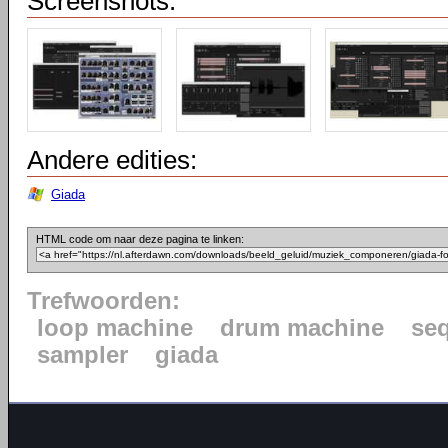
Screenshots:
Andere edities:
Giada
HTML code om naar deze pagina te linken:
Trefwoorden:
loop machine
drum machine
se
sampler
giada