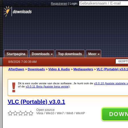
Registreren
|
Login:
Startpagina
Downloads
Top downloads
Meer
8/8/2026 7:00:39 AM
AfterDawn
>
Downloads
>
Video & Audio
>
Mediaspelers
>
VLC (Portable) v3.0.1
Dit is een oude versie van deze software. Je kunt ook de
v3.0.10 (laatste stabiele v
of de
v3.0.11 Beta (laatste beta versie)
.
VLC (Portable) v3.0.1
Open source
DOW
Vista / Win10 / Win7 / Win8 / WinXP