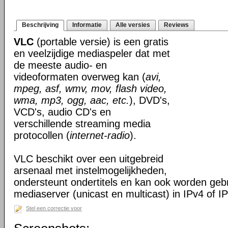
Beschrijving
Informatie
Alle versies
Reviews
VLC
(portable versie) is een gratis
en veelzijdige mediaspeler dat met
de meeste audio- en
videoformaten overweg kan (
avi,
mpeg, asf, wmv, mov, flash video,
wma, mp3, ogg, aac, etc.
), DVD's,
VCD's, audio CD's en
verschillende streaming media
protocollen (
internet-radio
).
VLC beschikt over een uitgebreid
arsenaal met instelmogelijkheden,
ondersteunt ondertitels en kan ook worden gebr
mediaserver (unicast en multicast) in IPv4 of I
Stel een correctie voor