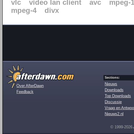
vlc
video lan client
avc
mpeg-
mpeg-4
divx
Sections:
Nieuws
Over AfterDawn
Downloads
Feedback
Top Downloads
Discussie
Vraag en Antwoo
Nieuws2.nl
© 1999-2026