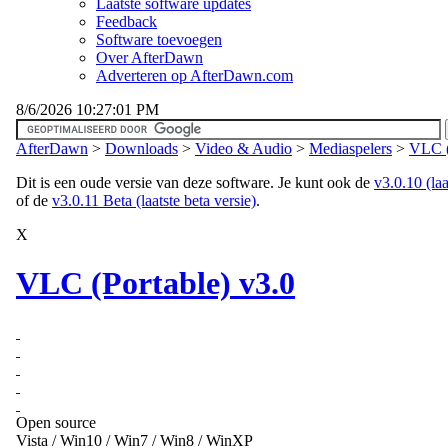
Laatste software updates
Feedback
Software toevoegen
Over AfterDawn
Adverteren op AfterDawn.com
8/6/2026 10:27:01 PM
AfterDawn
>
Downloads
>
Video & Audio
>
Mediaspelers
>
VLC (
Dit is een oude versie van deze software. Je kunt ook de
v3.0.10 (laa
of de
v3.0.11 Beta (laatste beta versie)
.
X
VLC (Portable) v3.0
Open source
Vista / Win10 / Win7 / Win8 / WinXP