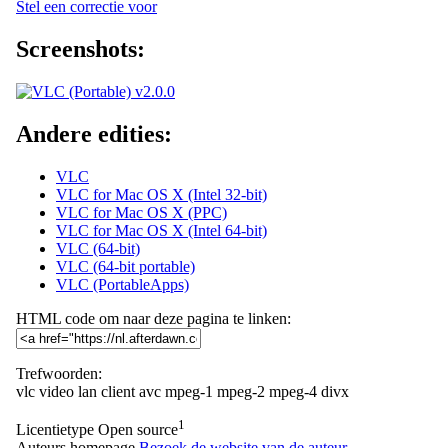
Stel een correctie voor
Screenshots:
Andere edities:
VLC
VLC for Mac OS X (Intel 32-bit)
VLC for Mac OS X (PPC)
VLC for Mac OS X (Intel 64-bit)
VLC (64-bit)
VLC (64-bit portable)
VLC (PortableApps)
HTML code om naar deze pagina te linken:
Trefwoorden:
vlc
video lan client
avc
mpeg-1
mpeg-2
mpeg-4
divx
1
Licentietype
Open source
Auteurs homepage
Bezoek de website van de auteur