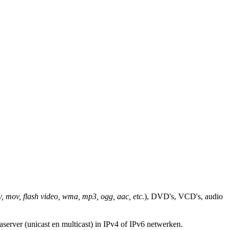
, mov, flash video, wma, mp3, ogg, aac, etc.
), DVD's, VCD's, audio
server (unicast en multicast) in IPv4 of IPv6 netwerken.