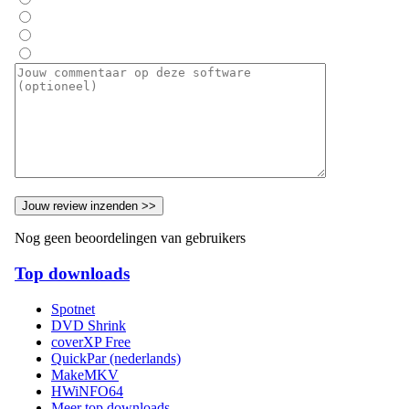
Nog geen beoordelingen van gebruikers
Top downloads
Spotnet
DVD Shrink
coverXP Free
QuickPar (nederlands)
MakeMKV
HWiNFO64
Meer top downloads