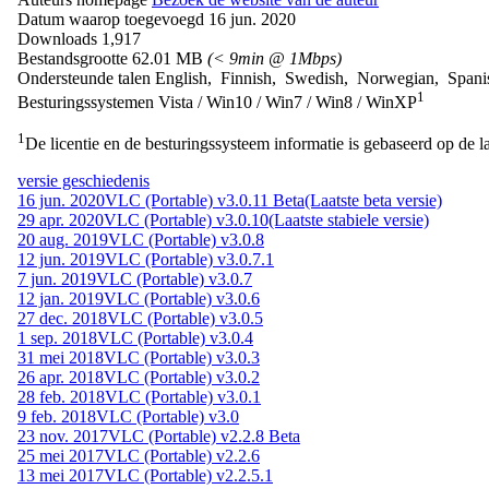
Datum waarop toegevoegd
16 jun. 2020
Downloads
1,917
Bestandsgrootte
62.01 MB
(< 9min @ 1Mbps)
Ondersteunde talen
English, Finnish, Swedish, Norwegian, Spani
1
Besturingssystemen
Vista / Win10 / Win7 / Win8 / WinXP
1
De licentie en de besturingssysteem informatie is gebaseerd op de la
versie geschiedenis
16 jun. 2020
VLC (Portable) v3.0.11 Beta
(Laatste beta versie)
29 apr. 2020
VLC (Portable) v3.0.10
(Laatste stabiele versie)
20 aug. 2019
VLC (Portable) v3.0.8
12 jun. 2019
VLC (Portable) v3.0.7.1
7 jun. 2019
VLC (Portable) v3.0.7
12 jan. 2019
VLC (Portable) v3.0.6
27 dec. 2018
VLC (Portable) v3.0.5
1 sep. 2018
VLC (Portable) v3.0.4
31 mei 2018
VLC (Portable) v3.0.3
26 apr. 2018
VLC (Portable) v3.0.2
28 feb. 2018
VLC (Portable) v3.0.1
9 feb. 2018
VLC (Portable) v3.0
23 nov. 2017
VLC (Portable) v2.2.8 Beta
25 mei 2017
VLC (Portable) v2.2.6
13 mei 2017
VLC (Portable) v2.2.5.1