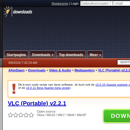
Registreren
|
Login:
Startpagina
Downloads
Top downloads
Meer
8/8/2026 7:42:24 AM
AfterDawn
>
Downloads
>
Video & Audio
>
Mediaspelers
>
VLC (Portable) v2.2.1
Dit is een oude versie van deze software. Je kunt ook de
v3.0.10 (laatste stabiele v
of de
v3.0.11 Beta (laatste beta versie)
.
VLC (Portable) v2.2.1
Open source
DOW
Vista / Win10 / Win7 / Win8 / WinXP