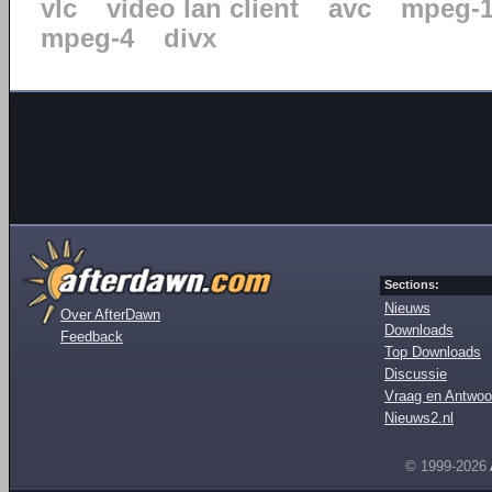
vlc
video lan client
avc
mpeg-
mpeg-4
divx
Sections:
Nieuws
Over AfterDawn
Downloads
Feedback
Top Downloads
Discussie
Vraag en Antwoo
Nieuws2.nl
© 1999-2026