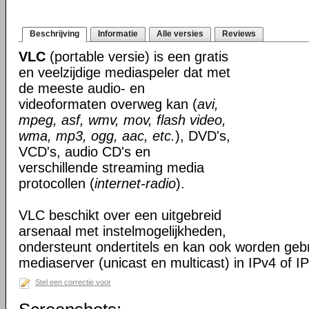
Beschrijving
Informatie
Alle versies
Reviews
VLC
(portable versie) is een gratis
en veelzijdige mediaspeler dat met
de meeste audio- en
videoformaten overweg kan (
avi,
mpeg, asf, wmv, mov, flash video,
wma, mp3, ogg, aac, etc.
), DVD's,
VCD's, audio CD's en
verschillende streaming media
protocollen (
internet-radio
).
VLC beschikt over een uitgebreid
arsenaal met instelmogelijkheden,
ondersteunt ondertitels en kan ook worden gebr
mediaserver (unicast en multicast) in IPv4 of I
Stel een correctie voor