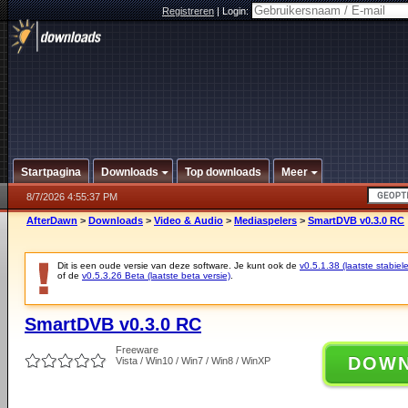
Registreren
|
Login:
Startpagina
Downloads
Top downloads
Meer
8/7/2026 4:55:37 PM
AfterDawn
>
Downloads
>
Video & Audio
>
Mediaspelers
>
SmartDVB v0.3.0 RC
Dit is een oude versie van deze software. Je kunt ook de
v0.5.1.38 (laatste stabiele
of de
v0.5.3.26 Beta (laatste beta versie)
.
SmartDVB v0.3.0 RC
Freeware
DOW
Vista / Win10 / Win7 / Win8 / WinXP