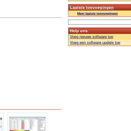
Laatste toevoegingen
Meer laatste toevoegingen
Help ons
Voeg nieuwe software toe
Voeg een software update toe