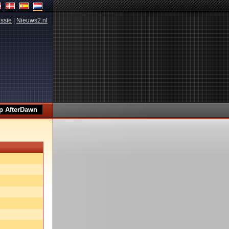
ssie
|
Nieuws2.nl