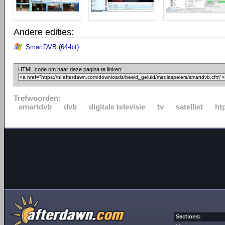
Andere edities:
SmartDVB (64-bit)
HTML code om naar deze pagina te linken:
Trefwoorden:
smartdvb
dvb
digitale televisie
tv
satelliet
ht
Sections: