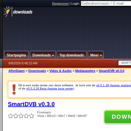
Registreren
|
Login:
Startpagina
Downloads
Top downloads
Meer
8/8/2026 6:46:22 AM
AfterDawn
>
Downloads
>
Video & Audio
>
Mediaspelers
>
SmartDVB v0.3.0
Dit is een oude versie van deze software. Je kunt ook de
v0.5.1.38 (laatste stabiele
of de
v0.5.3.26 Beta (laatste beta versie)
.
SmartDVB v0.3.0
Freeware
DOW
Vista / Win10 / Win7 / Win8 / WinXP