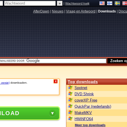
|
Wachtwoord kwijt
AfterDawn
|
Nieuws
|
Vraag en Antwoord
|
Downloads
|
Discu
Top downloads
X
 versie)
downloaden.
Spotnet
DVD Shrink
coverXP Free
QuickPar (nederlands)
NLOAD
MakeMKV
HWiNFO64
Meer top downloads