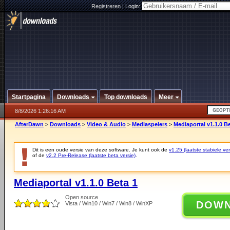
Registreren
|
Login:
Startpagina
Downloads
Top downloads
Meer
8/8/2026 1:26:16 AM
AfterDawn
>
Downloads
>
Video & Audio
>
Mediaspelers
>
Mediaportal v1.1.0 B
Dit is een oude versie van deze software. Je kunt ook de
v1.25 (laatste stabiele ver
of de
v2.2 Pre-Release (laatste beta versie)
.
Mediaportal v1.1.0 Beta 1
Open source
DOW
Vista / Win10 / Win7 / Win8 / WinXP