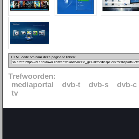
HTML code om naar deze pagina te linken:
Trefwoorden:
mediaportal
dvb-t
dvb-s
dvb-c
tv