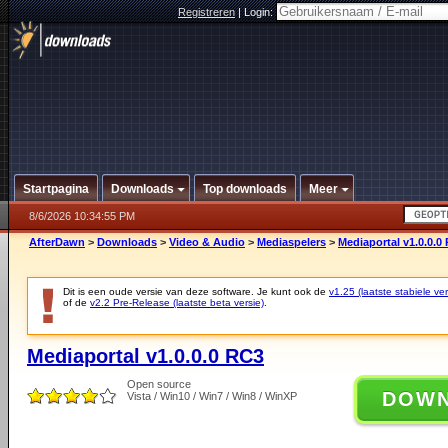
Registreren
|
Login:
Startpagina
Downloads
Top downloads
Meer
8/6/2026 10:34:55 PM
AfterDawn
>
Downloads
>
Video & Audio
>
Mediaspelers
>
Mediaportal v1.0.0.0
Dit is een oude versie van deze software. Je kunt ook de
v1.25 (laatste stabiele ver
of de
v2.2 Pre-Release (laatste beta versie)
.
Mediaportal v1.0.0.0 RC3
Open source
DOW
Vista / Win10 / Win7 / Win8 / WinXP