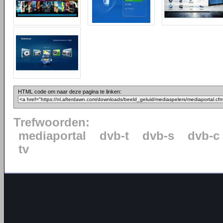
HTML code om naar deze pagina te linken:
Trefwoorden:
mediaportal
dvb-t
dvb-s
dvb-c
tv