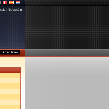
ssie
|
Nieuws2.nl