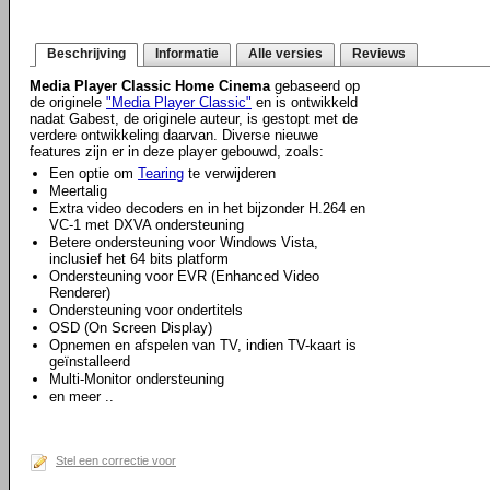
Beschrijving
Informatie
Alle versies
Reviews
Media Player Classic Home Cinema
gebaseerd op
de originele
"Media Player Classic"
en is ontwikkeld
nadat Gabest, de originele auteur, is gestopt met de
verdere ontwikkeling daarvan. Diverse nieuwe
features zijn er in deze player gebouwd, zoals:
Een optie om
Tearing
te verwijderen
Meertalig
Extra video decoders en in het bijzonder H.264 en
VC-1 met DXVA ondersteuning
Betere ondersteuning voor Windows Vista,
inclusief het 64 bits platform
Ondersteuning voor EVR (Enhanced Video
Renderer)
Ondersteuning voor ondertitels
OSD (On Screen Display)
Opnemen en afspelen van TV, indien TV-kaart is
geïnstalleerd
Multi-Monitor ondersteuning
en meer ..
Stel een correctie voor