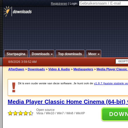
Registreren
|
Login:
Startpagina
Downloads
Top downloads
Meer
8/8/2026 3:59:52 AM
AfterDawn
>
Downloads
>
Video & Audio
>
Mediaspelers
>
Media Player Classic
Dit is een oude versie van deze software. Je kunt ook de
v1.9.7 (laatste stabiele ve
Media Player Classic Home Cinema (64-bit) 
Open source
DOW
Vista / Win10 / Win7 / Win8 / WinXP