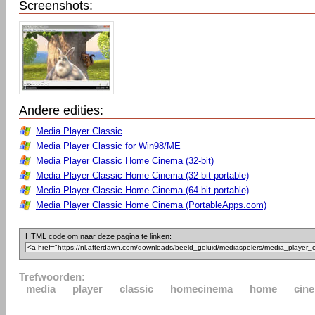
Screenshots:
Andere edities:
Media Player Classic
Media Player Classic for Win98/ME
Media Player Classic Home Cinema (32-bit)
Media Player Classic Home Cinema (32-bit portable)
Media Player Classic Home Cinema (64-bit portable)
Media Player Classic Home Cinema (PortableApps.com)
HTML code om naar deze pagina te linken:
Trefwoorden:
media
player
classic
homecinema
home
cin