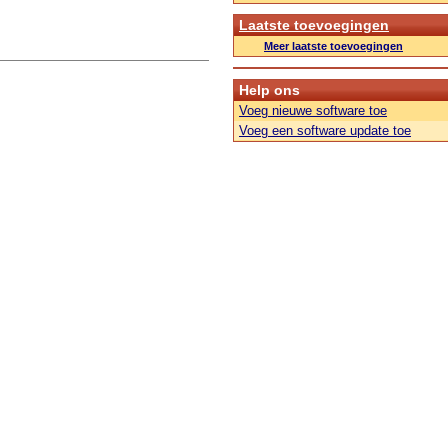
Laatste toevoegingen
Meer laatste toevoegingen
Help ons
Voeg nieuwe software toe
Voeg een software update toe