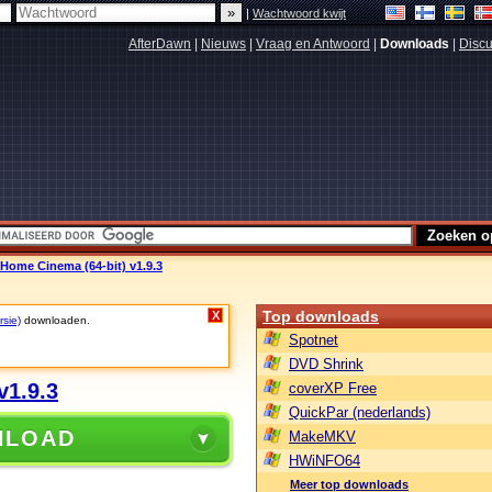
|
Wachtwoord kwijt
AfterDawn
|
Nieuws
|
Vraag en Antwoord
|
Downloads
|
Discu
 Home Cinema (64-bit) v1.9.3
Top downloads
X
rsie)
downloaden.
Spotnet
DVD Shrink
v1.9.3
coverXP Free
QuickPar (nederlands)
NLOAD
MakeMKV
HWiNFO64
Meer top downloads