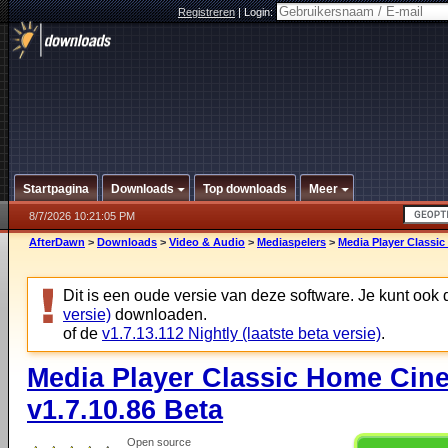
Registreren
|
Login:
Startpagina
Downloads
Top downloads
Meer
8/7/2026 10:21:05 PM
AfterDawn
>
Downloads
>
Video & Audio
>
Mediaspelers
>
Media Player Classic
Dit is een oude versie van deze software. Je kunt ook
versie)
downloaden.
of de
v1.7.13.112 Nightly (laatste beta versie)
.
Media Player Classic Home Cine
v1.7.10.86 Beta
Open source