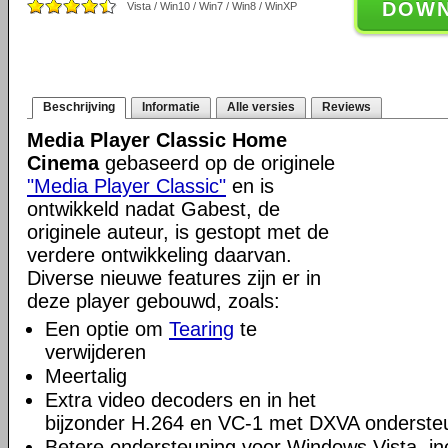
DOW
Vista / Win10 / Win7 / Win8 / WinXP
Beschrijving
Informatie
Alle versies
Reviews
Media Player Classic Home
Cinema
gebaseerd op de originele
"Media Player Classic"
en is
ontwikkeld nadat Gabest, de
originele auteur, is gestopt met de
verdere ontwikkeling daarvan.
Diverse nieuwe features zijn er in
deze player gebouwd, zoals:
Een optie om
Tearing
te
verwijderen
Meertalig
Extra video decoders en in het
bijzonder H.264 en VC-1 met DXVA onderste
Betere ondersteuning voor Windows Vista, incl