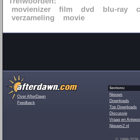
Trefwoorden:
movienizer
film
dvd
blu-ray
verzameling
movie
Sections:
Nieuws
Over AfterDawn
Downloads
Feedback
Top Downloads
Discussie
Vraag en Antwoo
Nieuws2.nl
© 1999-2026