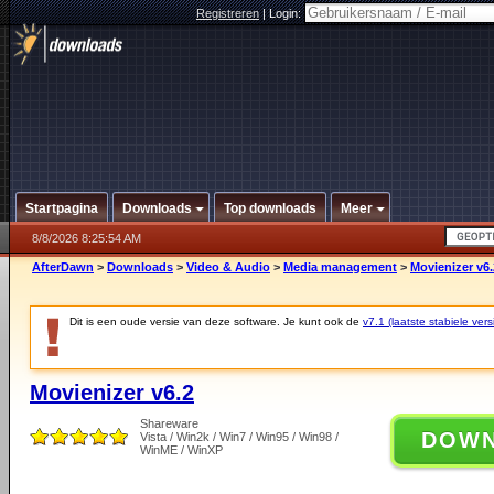
Registreren
|
Login:
Startpagina
Downloads
Top downloads
Meer
8/8/2026 8:25:54 AM
AfterDawn
>
Downloads
>
Video & Audio
>
Media management
>
Movienizer v6.
Dit is een oude versie van deze software. Je kunt ook de
v7.1 (laatste stabiele vers
Movienizer v6.2
Shareware
DOW
Vista / Win2k / Win7 / Win95 / Win98 /
WinME / WinXP