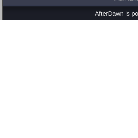
AfterDawn is p