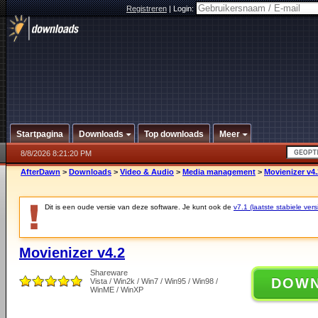
Registreren
|
Login:
Startpagina
Downloads
Top downloads
Meer
8/8/2026 8:21:20 PM
AfterDawn
>
Downloads
>
Video & Audio
>
Media management
>
Movienizer v4.
Dit is een oude versie van deze software. Je kunt ook de
v7.1 (laatste stabiele vers
Movienizer v4.2
Shareware
DOW
Vista / Win2k / Win7 / Win95 / Win98 /
WinME / WinXP