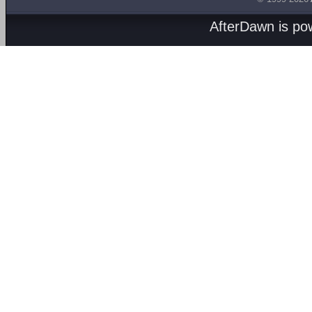
AfterDawn is p