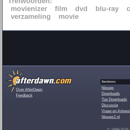
Trefwoorden:
movienizer
film
dvd
blu-ray
verzameling
movie
Sections:
Nieuws
Over AfterDawn
Downloads
Feedback
Top Downloads
Discussie
Vraag en Antwoo
Nieuws2.nl
© 1999-2026