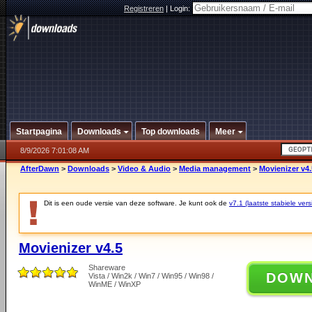
Registreren
|
Login:
Startpagina
Downloads
Top downloads
Meer
8/9/2026 7:01:08 AM
AfterDawn
>
Downloads
>
Video & Audio
>
Media management
>
Movienizer v4.
Dit is een oude versie van deze software. Je kunt ook de
v7.1 (laatste stabiele vers
Movienizer v4.5
Shareware
DOW
Vista / Win2k / Win7 / Win95 / Win98 /
WinME / WinXP