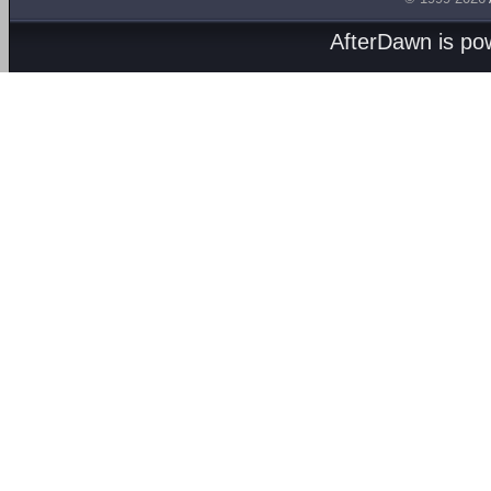
AfterDawn is p