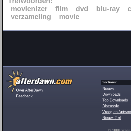
Trefwoorden:
movienizer
film
dvd
blu-ray
verzameling
movie
Sections:
Nieuws
Over AfterDawn
Downloads
Feedback
Top Downloads
Discussie
Vraag en Antwoo
Nieuws2.nl
© 1999-2026