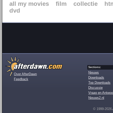
all my movies
film
collectie
ht
dvd
Sections:
Nieuws
Over AfterDawn
Downloads
Feedback
Top Downloads
Discussie
Vraag en Antwoo
Nieuws2.nl
© 1999-2026