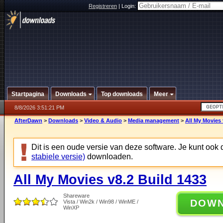
Registreren
|
Login:
Startpagina
Downloads
Top downloads
Meer
8/8/2026 3:51:21 PM
AfterDawn
>
Downloads
>
Video & Audio
>
Media management
>
All My Movies 
Dit is een oude versie van deze software. Je kunt ook
stabiele versie)
downloaden.
All My Movies v8.2 Build 1433
Shareware
DOW
Vista / Win2k / Win98 / WinME /
WinXP