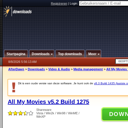
Registreren
|
Login:
Startpagina
Downloads
Top downloads
Meer
8/8/2026 5:56:13 AM
AfterDawn
>
Downloads
>
Video & Audio
>
Media management
>
All My Movies 
Dit is een oude versie van deze software. Je kunt ook de
v8.3 Build 1435 (laatste s
All My Movies v5.2 Build 1275
Shareware
DOW
Vista / Win2k / Win98 / WinME /
WinXP