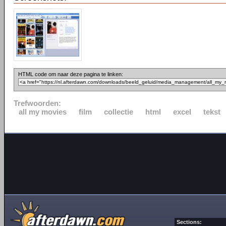
HTML code om naar deze pagina te linken:
Trefwoorden:
all my movies
film
collectie
html
excel
tekst
Sections: