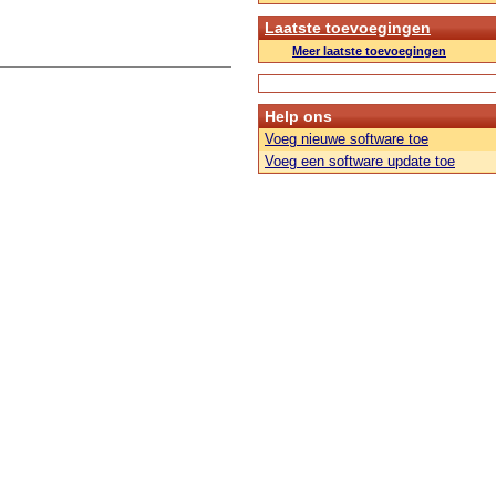
Laatste toevoegingen
Meer laatste toevoegingen
Help ons
Voeg nieuwe software toe
Voeg een software update toe