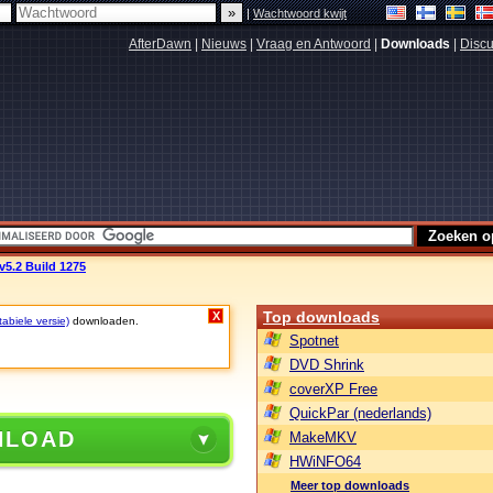
|
Wachtwoord kwijt
AfterDawn
|
Nieuws
|
Vraag en Antwoord
|
Downloads
|
Discu
v5.2 Build 1275
Top downloads
X
tabiele versie)
downloaden.
Spotnet
DVD Shrink
coverXP Free
QuickPar (nederlands)
NLOAD
MakeMKV
HWiNFO64
Meer top downloads