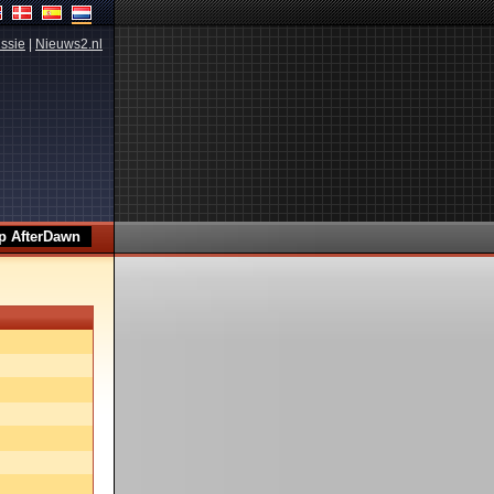
ssie
|
Nieuws2.nl