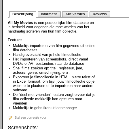
Beschrijving
Informatie
Alle versies
Reviews
All My Movies
is een persoonlijke film database en
is bedoeld voor degenen die moe worden van het
handmatig sorteren van hun film collectie.
Features:
Makkelijk importeren van film gegevens uit online
film databases
Handig overzicht van je hele filmcollectie
Het importeren van screenshots, direct vanaf
DVD's of AVI bestanden, naar de database
Snel films zoeken op: titel, regisseur, jaar,
acteurs, genre, omschrijving, enz.
Exporteer je filmcollectie in HTML, platte tekst of
in Excel formaat, om bijv. jouw filmcollectie op je
website te plaatsen of te importeren naar andere
software
De "deel met vrienden" feature zorgt ervoor dat je
film collectie makkelijk kan opsturen naar
vrienden
Makkelijk te gebruiken uitleenmanager.
Stel een correctie voor
Screenshots: