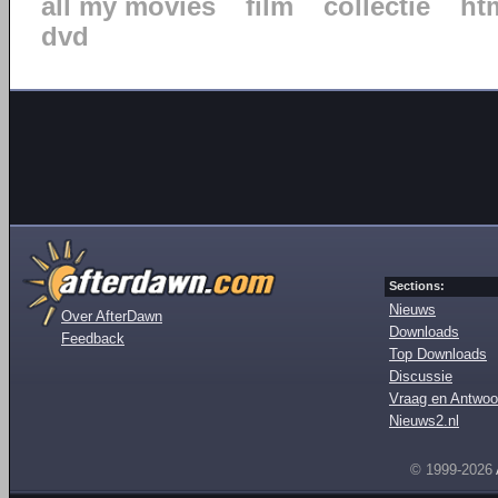
all my movies
film
collectie
ht
dvd
Sections:
Nieuws
Over AfterDawn
Downloads
Feedback
Top Downloads
Discussie
Vraag en Antwoo
Nieuws2.nl
© 1999-2026