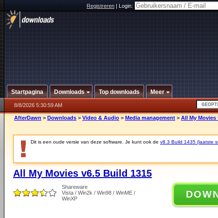
Registreren
|
Login:
Startpagina
Downloads
Top downloads
Meer
8/8/2026 5:30:59 AM
AfterDawn
>
Downloads
>
Video & Audio
>
Media management
>
All My Movies 
Dit is een oude versie van deze software. Je kunt ook de
v8.3 Build 1435 (laatste s
All My Movies v6.5 Build 1315
Shareware
DOW
Vista / Win2k / Win98 / WinME /
WinXP