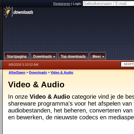
Registreren
|
Login:
Startpagina
Downloads
Top downloads
Meer
8/8/2026 5:10:52 AM
AfterDawn
>
Downloads
>
Video & Audio
Video & Audio
In onze
Video & Audio
categorie vind je de be
shareware programma's voor het afspelen van 
audiobestanden, het beheren, converteren van
en bewerken, de nieuwste codecs en mediaspe