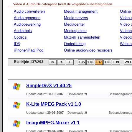
Video & Audio De catergorie heeft de volgende subcatergorieen
Audio converteren
Media management
Online
Audio opnemen
Media servers
Video 
Audiobewerking
Mediacenter
Video
Audiotools
Mediaspelers
Videob
Codecs
Muziek samenstellen
Videot
ID3
Ondertiteling
Webca
iPhone/iPad/iPod
Online audio/video recorders
Bladzijde 137/293:
...
...
1
135
136
137
138
139
293
SimpleDivX v1.40.25
Update datum:
10-10-2007
Downloads :
9
Bestandsgrootte
K-Lite MPEG Pack v1.1.0
Update datum:
30-06-2007
Downloads :
9
Bestandsgrootte
ImagoMPEG-Muxer v1.1
Update datum:
30-04-2007
Downloads :
9
Bestandsgrootte