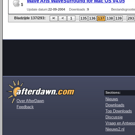
Wave Arts WaveSurround for Mac OS v4.05
Update datum:
22-09-2004
Downloads :
9
Bestandsgrootte
Bladzijde 137/293:
...
...
1
135
136
137
138
139
293
Sections:
Nieuws
Over AfterDawn
Downloads
Feedback
Top Downloads
Discussie
Vraag en Antwoo
Nieuws2.nl