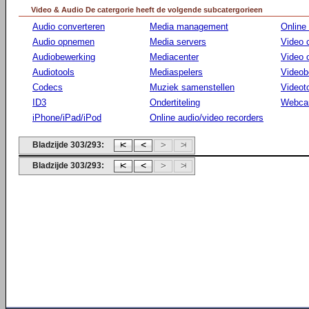
Video & Audio De catergorie heeft de volgende subcatergorieen
Audio converteren
Media management
Online
Audio opnemen
Media servers
Video 
Audiobewerking
Mediacenter
Video
Audiotools
Mediaspelers
Videob
Codecs
Muziek samenstellen
Videot
ID3
Ondertiteling
Webca
iPhone/iPad/iPod
Online audio/video recorders
Bladzijde 303/293:
Bladzijde 303/293: