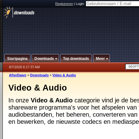
Registreren
|
Login:
Startpagina
Downloads
Top downloads
Meer
8/7/2026 6:17:37 AM
AfterDawn
>
Downloads
>
Video & Audio
Video & Audio
In onze
Video & Audio
categorie vind je de be
shareware programma's voor het afspelen van 
audiobestanden, het beheren, converteren van
en bewerken, de nieuwste codecs en mediaspe