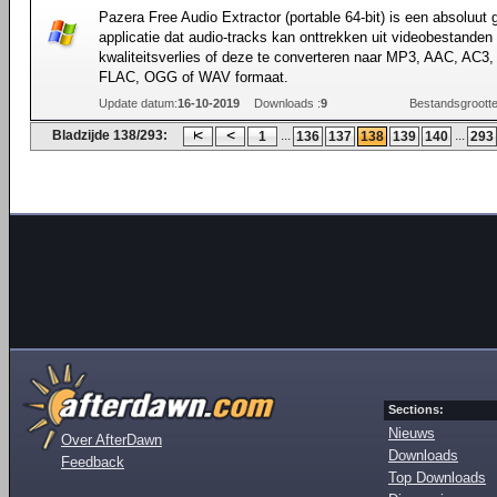
Pazera Free Audio Extractor (portable 64-bit) is een absoluut g
applicatie dat audio-tracks kan onttrekken uit videobestanden
kwaliteitsverlies of deze te converteren naar MP3, AAC, AC
FLAC, OGG of WAV formaat.
Update datum:
16-10-2019
Downloads :
9
Bestandsgrootte
Bladzijde 138/293:
...
...
1
136
137
138
139
140
293
Sections:
Nieuws
Over AfterDawn
Downloads
Feedback
Top Downloads