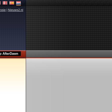
ssie
|
Nieuws2.nl