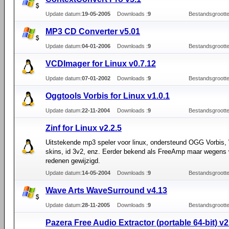
Update datum:
19-05-2005
Downloads :
9
Bestandsgrootte
MP3 CD Converter v5.01
Update datum:
04-01-2006
Downloads :
9
Bestandsgrootte
VCDImager for Linux v0.7.12
Update datum:
07-01-2002
Downloads :
9
Bestandsgrootte
Oggtools Vorbis for Linux v1.0.1
Update datum:
22-11-2004
Downloads :
9
Bestandsgrootte
Zinf for Linux v2.2.5
Uitstekende mp3 speler voor linux, ondersteund OGG Vorbis
skins, id 3v2, enz. Eerder bekend als FreeAmp maar wegens w
redenen gewijzigd.
Update datum:
14-05-2004
Downloads :
9
Bestandsgrootte
Wave Arts WaveSurround v4.13
Update datum:
28-11-2005
Downloads :
9
Bestandsgrootte
Pazera Free Audio Extractor (portable 64-bit) v2