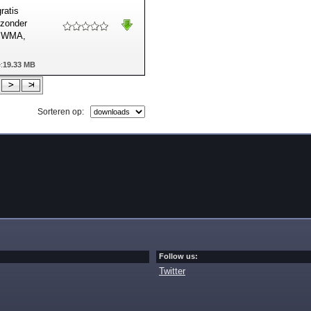
ratis
 zonder
3, WMA,
:
19.33 MB
Sorteren op:
Follow us:
Twitter