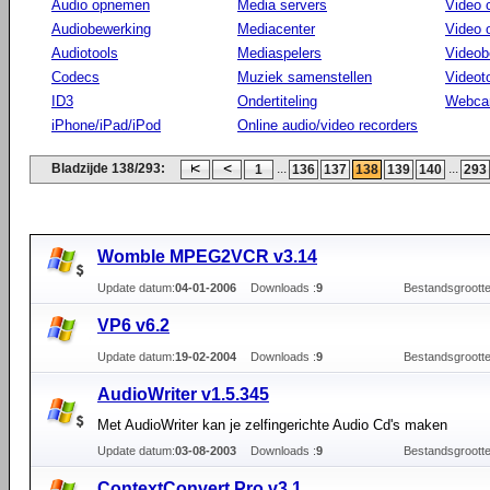
Audio opnemen
Media servers
Video 
Audiobewerking
Mediacenter
Video
Audiotools
Mediaspelers
Videob
Codecs
Muziek samenstellen
Videot
ID3
Ondertiteling
Webca
iPhone/iPad/iPod
Online audio/video recorders
Bladzijde 138/293:
...
...
1
136
137
138
139
140
293
Womble MPEG2VCR v3.14
Update datum:
04-01-2006
Downloads :
9
Bestandsgrootte
VP6 v6.2
Update datum:
19-02-2004
Downloads :
9
Bestandsgrootte
AudioWriter v1.5.345
Met AudioWriter kan je zelfingerichte Audio Cd's maken
Update datum:
03-08-2003
Downloads :
9
Bestandsgrootte
ContextConvert Pro v3.1