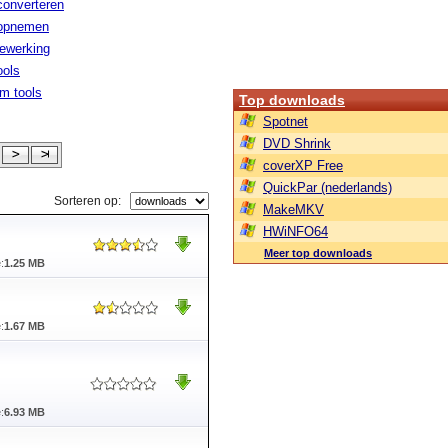
converteren
 opnemen
ewerking
ools
m tools
Top downloads
Spotnet
DVD Shrink
coverXP Free
QuickPar (nederlands)
Sorteren op:
MakeMKV
HWiNFO64
Meer top downloads
:
1.25 MB
:
1.67 MB
:
6.93 MB