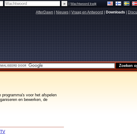
|
Wachtwoord kwijt
AfterDawn
|
Nieuws
|
Vraag en Antwoord
|
Downloads
|
Discu
e programma's voor het afspelen
rganiseren en bewerken, de
 TV