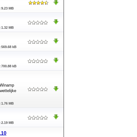
:
9.23 MB
:
1.32 MB
:
569.68 kB
:
700.88 kB
, Winamp
ettelijke
:
1.76 MB
:
2.19 MB
.10