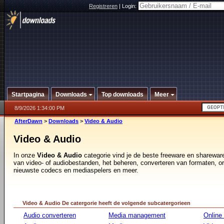
Registreren
|
Login:
Startpagina
Downloads
Top downloads
Meer
8/9/2026 1:34:00 PM
AfterDawn
>
Downloads
>
Video & Audio
Video & Audio
In onze
Video & Audio
categorie vind je de beste freeware en sharewar
van video- of audiobestanden, het beheren, converteren van formaten, o
nieuwste codecs en mediaspelers en meer.
Video & Audio De catergorie heeft de volgende subcatergorieen
Audio converteren
Media management
Online