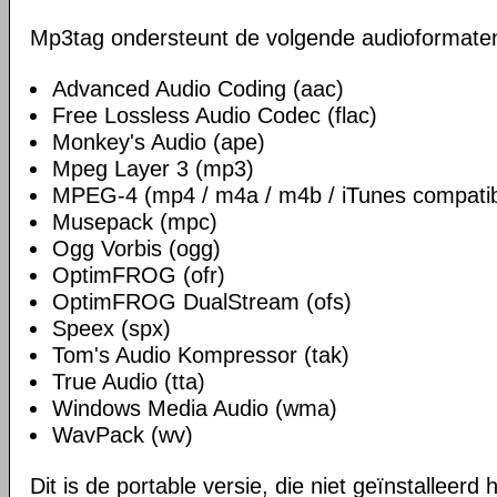
Mp3tag ondersteunt de volgende audioformate
Advanced Audio Coding (aac)
Free Lossless Audio Codec (flac)
Monkey's Audio (ape)
Mpeg Layer 3 (mp3)
MPEG-4 (mp4 / m4a / m4b / iTunes compatib
Musepack (mpc)
Ogg Vorbis (ogg)
OptimFROG (ofr)
OptimFROG DualStream (ofs)
Speex (spx)
Tom's Audio Kompressor (tak)
True Audio (tta)
Windows Media Audio (wma)
WavPack (wv)
Dit is de portable versie, die niet geïnstalleerd