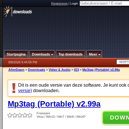
Registreren
|
Login:
Startpagina
Downloads
Top downloads
Meer
8/8/2026 9:44:59 PM
AfterDawn
>
Downloads
>
Video & Audio
>
ID3
>
Mp3tag (Portable) v2.99a
Dit is een oude versie van deze software. Je kunt ook
versie)
downloaden.
Mp3tag (Portable) v2.99a
Freeware
DOW
Vista / Win10 / Win7 / Win8 / WinXP