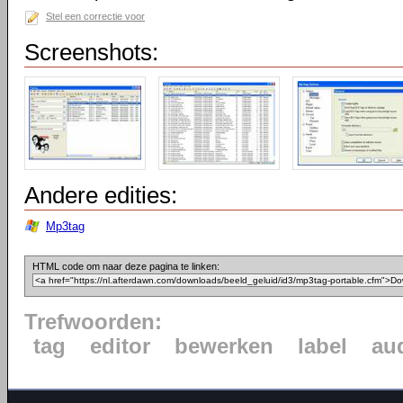
Stel een correctie voor
Screenshots:
Andere edities:
Mp3tag
HTML code om naar deze pagina te linken:
Trefwoorden:
tag
editor
bewerken
label
au