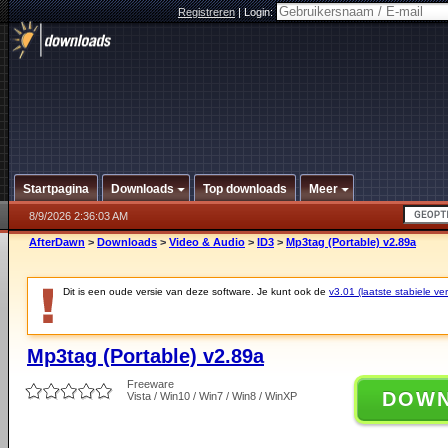
Registreren
|
Login:
Startpagina
Downloads
Top downloads
Meer
8/9/2026 2:36:03 AM
AfterDawn
>
Downloads
>
Video & Audio
>
ID3
>
Mp3tag (Portable) v2.89a
Dit is een oude versie van deze software. Je kunt ook de
v3.01 (laatste stabiele ver
Mp3tag (Portable) v2.89a
Freeware
DOW
Vista / Win10 / Win7 / Win8 / WinXP