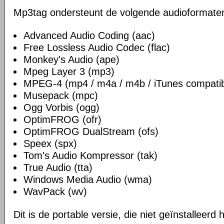
Mp3tag ondersteunt de volgende audioformate
Advanced Audio Coding (aac)
Free Lossless Audio Codec (flac)
Monkey's Audio (ape)
Mpeg Layer 3 (mp3)
MPEG-4 (mp4 / m4a / m4b / iTunes compatib
Musepack (mpc)
Ogg Vorbis (ogg)
OptimFROG (ofr)
OptimFROG DualStream (ofs)
Speex (spx)
Tom's Audio Kompressor (tak)
True Audio (tta)
Windows Media Audio (wma)
WavPack (wv)
Dit is de portable versie, die niet geïnstalleerd