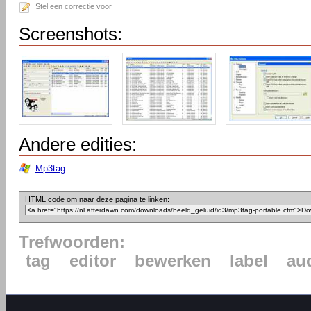
Stel een correctie voor
Screenshots:
Andere edities:
Mp3tag
HTML code om naar deze pagina te linken:
Trefwoorden:
tag
editor
bewerken
label
au