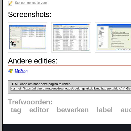
Stel een correctie voor
Screenshots:
Andere edities:
Mp3tag
HTML code om naar deze pagina te linken:
Trefwoorden:
tag
editor
bewerken
label
au