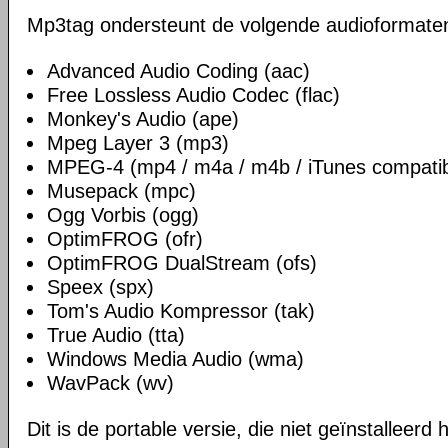
Mp3tag ondersteunt de volgende audioformate
Advanced Audio Coding (aac)
Free Lossless Audio Codec (flac)
Monkey's Audio (ape)
Mpeg Layer 3 (mp3)
MPEG-4 (mp4 / m4a / m4b / iTunes compatib
Musepack (mpc)
Ogg Vorbis (ogg)
OptimFROG (ofr)
OptimFROG DualStream (ofs)
Speex (spx)
Tom's Audio Kompressor (tak)
True Audio (tta)
Windows Media Audio (wma)
WavPack (wv)
Dit is de portable versie, die niet geïnstalleerd