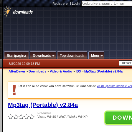
Registreren
|
Login:
Startpagina
Downloads
Top downloads
Meer
8/8/2026 12:09:13 PM
AfterDawn
>
Downloads
>
Video & Audio
>
ID3
>
Mp3tag (Portable) v2.84a
Dit is een oude versie van deze software. Je kunt ook de
v3.01 (laatste stabiele ver
Mp3tag (Portable) v2.84a
Freeware
DOW
Vista / Win10 / Win7 / Win8 / WinXP