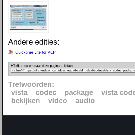
Andere edities:
Quicktime Lite for VCP
HTML code om naar deze pagina te linken:
Trefwoorden:
vista
codec
package
vista cod
bekijken
video
audio