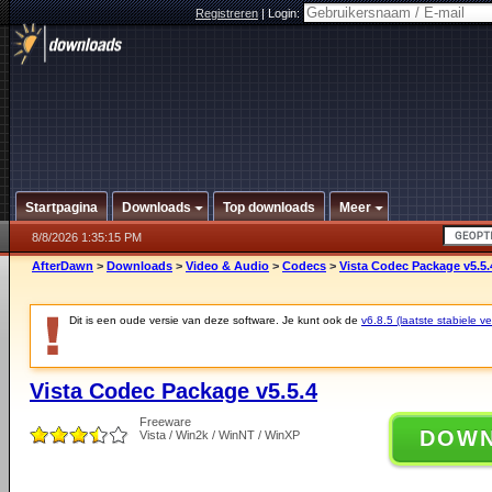
Registreren
|
Login:
Startpagina
Downloads
Top downloads
Meer
8/8/2026 1:35:15 PM
AfterDawn
>
Downloads
>
Video & Audio
>
Codecs
>
Vista Codec Package v5.5.
Dit is een oude versie van deze software. Je kunt ook de
v6.8.5 (laatste stabiele ve
Vista Codec Package v5.5.4
Freeware
DOW
Vista / Win2k / WinNT / WinXP