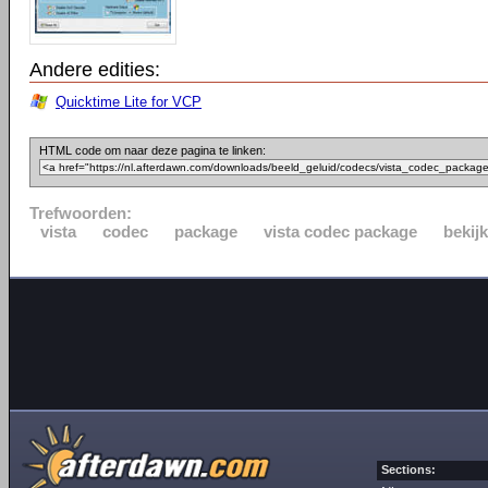
Andere edities:
Quicktime Lite for VCP
HTML code om naar deze pagina te linken:
Trefwoorden:
vista
codec
package
vista codec package
bekij
Sections: