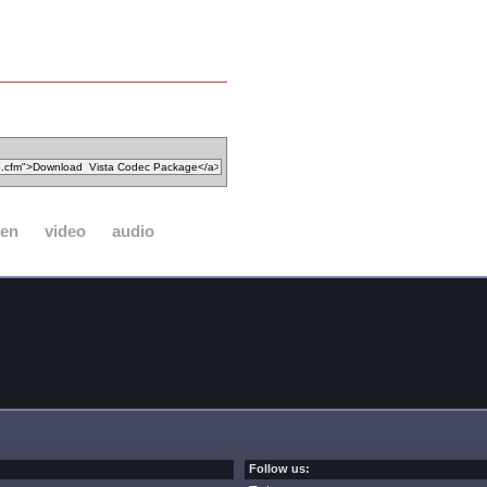
ken
video
audio
Follow us: