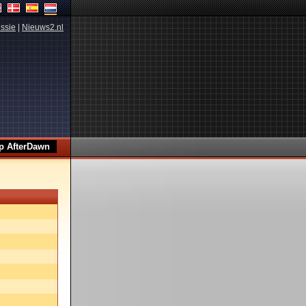
ssie
|
Nieuws2.nl