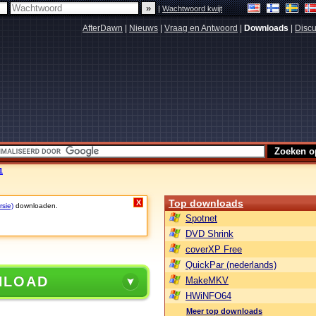
|
Wachtwoord kwijt
AfterDawn
|
Nieuws
|
Vraag en Antwoord
|
Downloads
|
Discu
1
Top downloads
X
rsie)
downloaden.
Spotnet
DVD Shrink
coverXP Free
QuickPar (nederlands)
NLOAD
MakeMKV
HWiNFO64
Meer top downloads