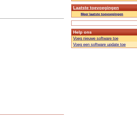
Laatste toevoegingen
Meer laatste toevoegingen
Help ons
Voeg nieuwe software toe
Voeg een software update toe