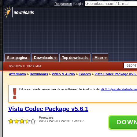
Registreren
|
Login:
Startpagina
Downloads
Top downloads
Meer
8/7/2026 10:06:39 AM
AfterDawn
>
Downloads
>
Video & Audio
>
Codecs
>
Vista Codec Package v5.6.
Dit is een oude versie van deze software. Je kunt ook de
v6.8.5 (laatste stabiele ve
Vista Codec Package v5.6.1
Freeware
DOW
Vista / Win2k / WinNT / WinXP