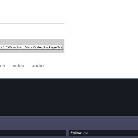
ken
video
audio
Follow us: