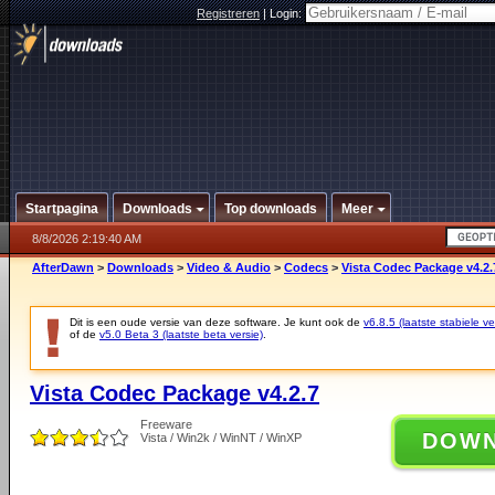
Registreren
|
Login:
Startpagina
Downloads
Top downloads
Meer
8/8/2026 2:19:40 AM
AfterDawn
>
Downloads
>
Video & Audio
>
Codecs
>
Vista Codec Package v4.2.
Dit is een oude versie van deze software. Je kunt ook de
v6.8.5 (laatste stabiele ve
of de
v5.0 Beta 3 (laatste beta versie)
.
Vista Codec Package v4.2.7
Freeware
DOW
Vista / Win2k / WinNT / WinXP