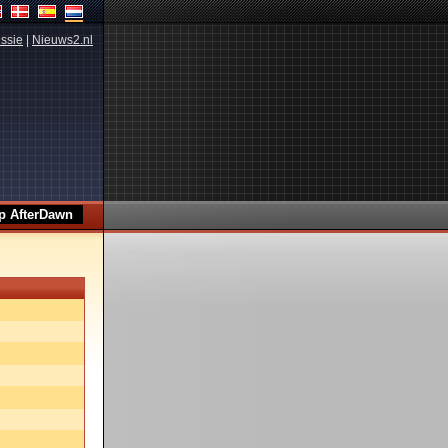
ssie
|
Nieuws2.nl