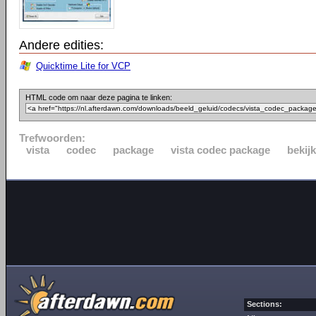
Andere edities:
Quicktime Lite for VCP
HTML code om naar deze pagina te linken:
Trefwoorden:
vista
codec
package
vista codec package
bekij
Sections: