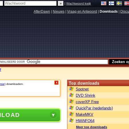
|
Wachtwoord kwijt
AfterDawn
|
Nieuws
|
Vraag en Antwoord
|
Downloads
|
Discu
7
Top downloads
X
rsie)
downloaden.
Spotnet
DVD Shrink
coverXP Free
QuickPar (nederlands)
NLOAD
MakeMKV
HWiNFO64
Meer top downloads