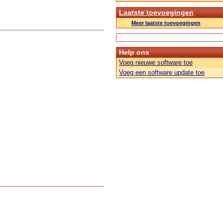
Laatste toevoegingen
Meer laatste toevoegingen
Help ons
Voeg nieuwe software toe
Voeg een software update toe