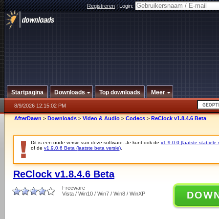
Registreren
|
Login:
Startpagina
Downloads
Top downloads
Meer
8/9/2026 12:15:02 PM
AfterDawn
>
Downloads
>
Video & Audio
>
Codecs
>
ReClock v1.8.4.6 Beta
Dit is een oude versie van deze software. Je kunt ook de
v1.9.0.0 (laatste stabiele 
of de
v1.9.0.6 Beta (laatste beta versie)
.
ReClock v1.8.4.6 Beta
Freeware
DOW
Vista / Win10 / Win7 / Win8 / WinXP