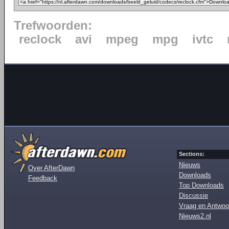
Trefwoorden:
reclock
avi
mpeg
mpg
ivtc
Sections:
Nieuws
Over AfterDawn
Downloads
Feedback
Top Downloads
Discussie
Vraag en Antwoo
Nieuws2.nl