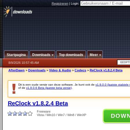
Registreren
|
Login:
Startpagina
Downloads
Top downloads
Meer
8/9/2026 10:57:45 AM
AfterDawn
>
Downloads
>
Video & Audio
>
Codecs
>
ReClock v1.8.2.4 Beta
Dit is een oude versie van deze software. Je kunt ook de
v1.9.0.0 (laatste stabiele 
of de
v1.9.0.6 Beta (laatste beta versie)
.
ReClock v1.8.2.4 Beta
Freeware
DOW
Vista / Win10 / Win7 / Win8 / WinXP