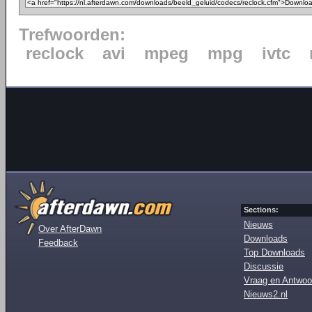
Trefwoorden:
reclock
avi
mpeg
mpg
ivtc
Sections:
Nieuws
Over AfterDawn
Downloads
Feedback
Top Downloads
Discussie
Vraag en Antwoo
Nieuws2.nl