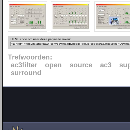
HTML code om naar deze pagina te linken:
Trefwoorden:
ac3filter
open
source
ac3
su
surround