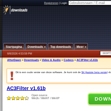
Registreren
|
Login:
Startpagina
Downloads
Top downloads
Meer
8/8/2026 4:53:59 PM
AfterDawn
>
Downloads
>
Video & Audio
>
Codecs
>
AC3Filter v1.61b
Dit is een oude versie van deze software. Je kunt ook de
$4 (laatste beta versie)
do
AC3Filter v1.61b
Open source
DOW
Win2k / WinNT / WinXP