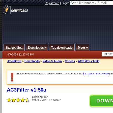
Registreren
|
Login:
Startpagina
Downloads
Top downloads
Meer
8/7/2026 12:27:02 PM
AfterDawn
>
Downloads
>
Video & Audio
>
Codecs
>
AC3Filter v1.50a
Dit is een oude versie van deze software. Je kunt ook de
$4 (laatste beta versie)
do
AC3Filter v1.50a
Open source
DOW
Win2k / WinNT / WinXP