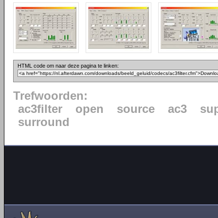
HTML code om naar deze pagina te linken:
Trefwoorden:
ac3filter
open
source
ac3
su
surround