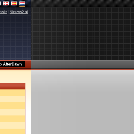
ssie
|
Nieuws2.nl