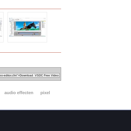
audio effecten
pixel