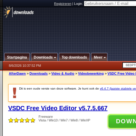
Registreren
|
Login:
Startpagina
Downloads
Top downloads
Meer
8/6/2026 10:37:52 PM
AfterDawn
>
Downloads
>
Video & Audio
>
Videobewerking
>
VSDC Free Video E
Dit is een oude versie van deze software. Je kunt ook de
v6.4.7 (laatste stabiele ve
VSDC Free Video Editor v5.7.5.667
Freeware
DOW
Vista / Win10 / Win7 / Win8 / WinXP