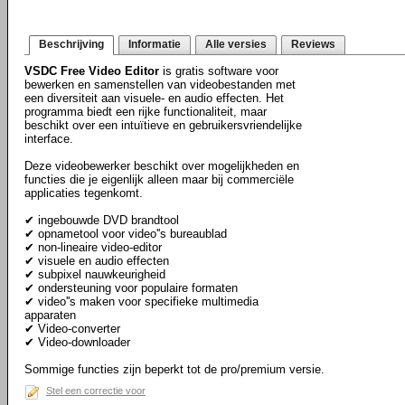
Beschrijving
Informatie
Alle versies
Reviews
VSDC Free Video Editor
is gratis software voor
bewerken en samenstellen van videobestanden met
een diversiteit aan visuele- en audio effecten. Het
programma biedt een rijke functionaliteit, maar
beschikt over een intuïtieve en gebruikersvriendelijke
interface.
Deze videobewerker beschikt over mogelijkheden en
functies die je eigenlijk alleen maar bij commerciële
applicaties tegenkomt.
✔ ingebouwde DVD brandtool
✔ opnametool voor video''s bureaublad
✔ non-lineaire video-editor
✔ visuele en audio effecten
✔ subpixel nauwkeurigheid
✔ ondersteuning voor populaire formaten
✔ video''s maken voor specifieke multimedia
apparaten
✔ Video-converter
✔ Video-downloader
Sommige functies zijn beperkt tot de pro/premium versie.
Stel een correctie voor