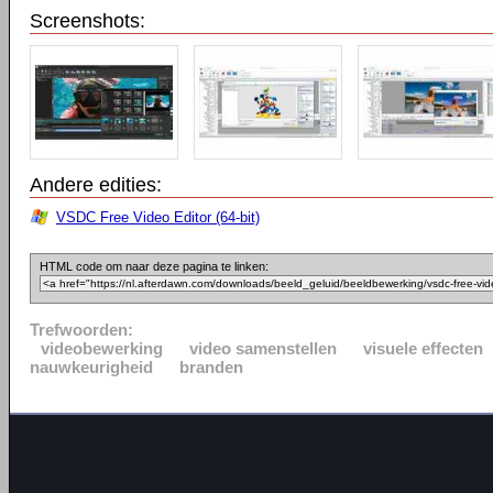
Screenshots:
Andere edities:
VSDC Free Video Editor (64-bit)
HTML code om naar deze pagina te linken:
Trefwoorden:
videobewerking
video samenstellen
visuele effecten
nauwkeurigheid
branden