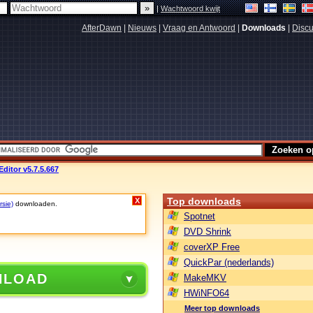
|
Wachtwoord kwijt
AfterDawn
|
Nieuws
|
Vraag en Antwoord
|
Downloads
|
Discu
ditor v5.7.5.667
Top downloads
X
rsie)
downloaden.
Spotnet
DVD Shrink
coverXP Free
QuickPar (nederlands)
NLOAD
MakeMKV
HWiNFO64
Meer top downloads