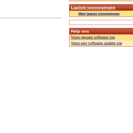
Laatste toevoegingen
Meer laatste toevoegingen
Help ons
Voeg nieuwe software toe
Voeg een software update toe