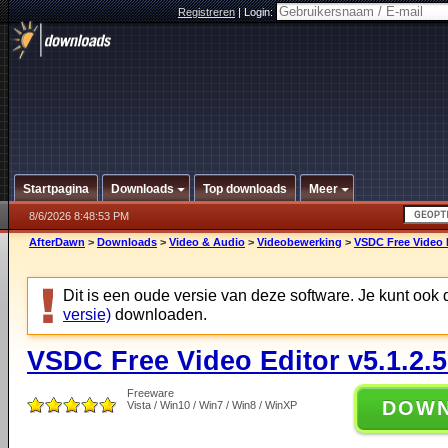
Registreren
|
Login:
Startpagina
Downloads
Top downloads
Meer
8/6/2026 8:48:53 PM
AfterDawn
>
Downloads
>
Video & Audio
>
Videobewerking
>
VSDC Free Video E
Dit is een oude versie van deze software. Je kunt ook
versie)
downloaden.
VSDC Free Video Editor v5.1.2.
Freeware
DOW
Vista / Win10 / Win7 / Win8 / WinXP