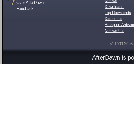
Nieuws
Over AfterDawn
Downloads
Feedback
Top Downloads
Discussie
Vraag en Antwoo
Nieuws2.nl
© 1999-2026
AfterDawn is p