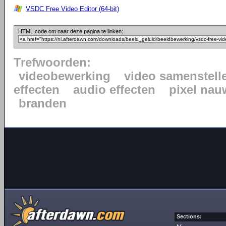
VSDC Free Video Editor (64-bit)
HTML code om naar deze pagina te linken:
Trefwoorden:
videobewerking
video samenstell
effecten
audio effecten
pixel nau
branden
Sections: