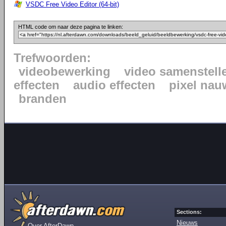
VSDC Free Video Editor (64-bit)
HTML code om naar deze pagina te linken:
Trefwoorden:
videobewerking
video samenstell
effecten
audio effecten
pixel nau
branden
Sections:
Nieuws
Over AfterDawn