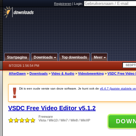
Registreren
|
Login:
Startpagina
Downloads
Top downloads
Meer
8/7/2026 1:56:54 PM
AfterDawn
>
Downloads
>
Video & Audio
>
Videobewerking
>
VSDC Free Video E
Dit is een oude versie van deze software. Je kunt ook de
v6.4.7 (laatste stabiele ve
VSDC Free Video Editor v5.1.2
Freeware
DOW
Vista / Win10 / Win7 / Win8 / WinXP