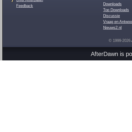
Downloads
Feedback
Top Downloads
Discussie
Vraag en Antwoo
Nieuws2.nl
© 1999-2026
AfterDawn is p