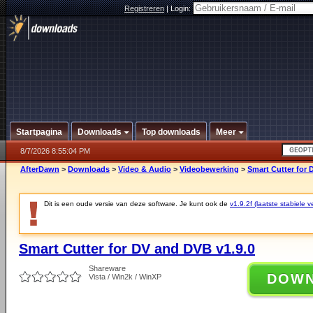
Registreren
|
Login:
Startpagina
Downloads
Top downloads
Meer
8/7/2026 8:55:04 PM
AfterDawn
>
Downloads
>
Video & Audio
>
Videobewerking
>
Smart Cutter for 
Dit is een oude versie van deze software. Je kunt ook de
v1.9.2f (laatste stabiele v
Smart Cutter for DV and DVB v1.9.0
Shareware
DOW
Vista / Win2k / WinXP