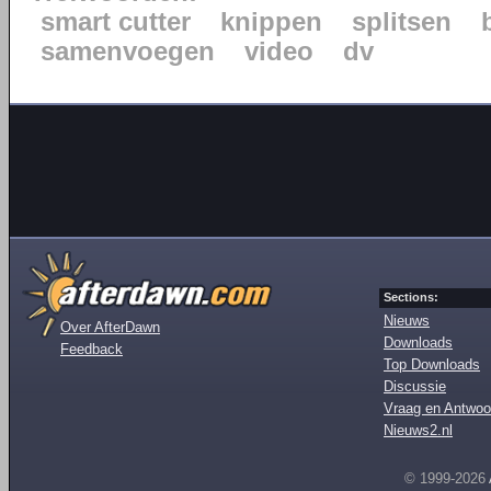
smart cutter
knippen
splitsen
samenvoegen
video
dv
Sections:
Nieuws
Over AfterDawn
Downloads
Feedback
Top Downloads
Discussie
Vraag en Antwoo
Nieuws2.nl
© 1999-2026