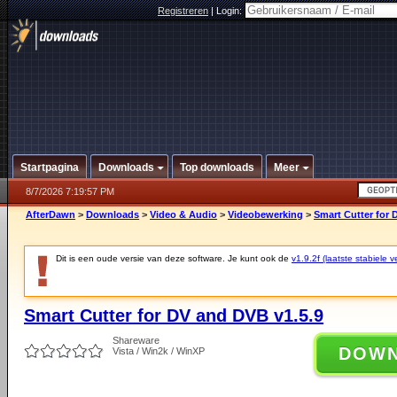
Registreren
|
Login:
Startpagina
Downloads
Top downloads
Meer
8/7/2026 7:19:57 PM
AfterDawn
>
Downloads
>
Video & Audio
>
Videobewerking
>
Smart Cutter for 
Dit is een oude versie van deze software. Je kunt ook de
v1.9.2f (laatste stabiele v
Smart Cutter for DV and DVB v1.5.9
Shareware
DOW
Vista / Win2k / WinXP