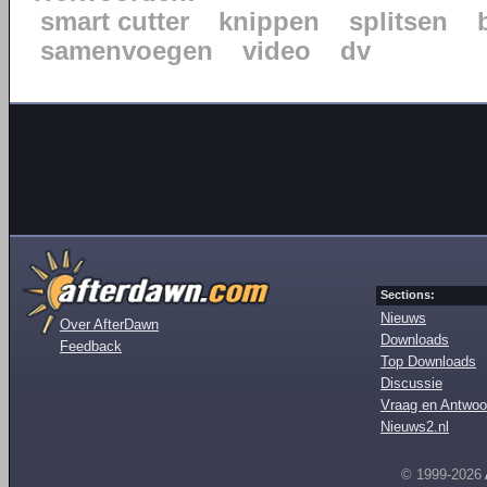
smart cutter
knippen
splitsen
samenvoegen
video
dv
Sections:
Nieuws
Over AfterDawn
Downloads
Feedback
Top Downloads
Discussie
Vraag en Antwoo
Nieuws2.nl
© 1999-2026