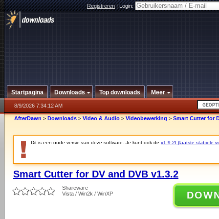
Registreren
|
Login:
Startpagina
Downloads
Top downloads
Meer
8/9/2026 7:34:12 AM
AfterDawn
>
Downloads
>
Video & Audio
>
Videobewerking
>
Smart Cutter for 
Dit is een oude versie van deze software. Je kunt ook de
v1.9.2f (laatste stabiele v
Smart Cutter for DV and DVB v1.3.2
Shareware
DOW
Vista / Win2k / WinXP