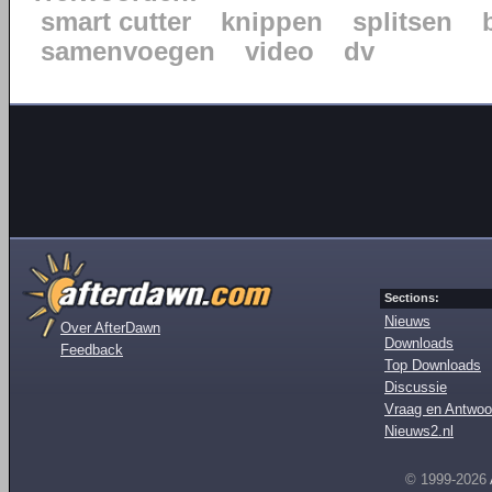
smart cutter
knippen
splitsen
samenvoegen
video
dv
Sections:
Nieuws
Over AfterDawn
Downloads
Feedback
Top Downloads
Discussie
Vraag en Antwoo
Nieuws2.nl
© 1999-2026