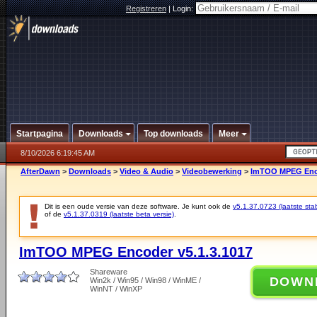
Registreren
|
Login:
Startpagina
Downloads
Top downloads
Meer
8/10/2026 6:19:45 AM
AfterDawn
>
Downloads
>
Video & Audio
>
Videobewerking
>
ImTOO MPEG Enco
Dit is een oude versie van deze software. Je kunt ook de
v5.1.37.0723 (laatste stab
of de
v5.1.37.0319 (laatste beta versie)
.
ImTOO MPEG Encoder v5.1.3.1017
Shareware
DOWN
Win2k / Win95 / Win98 / WinME /
WinNT / WinXP