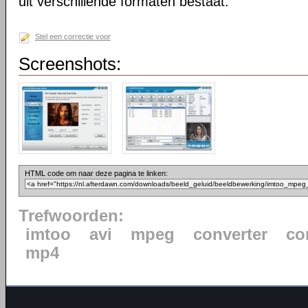
uit verschillende formaten bestaat.
Stel een correctie voor
Screenshots:
HTML code om naar deze pagina te linken:
Trefwoorden:
imtoo
avi
mpeg
converter
co
mp4